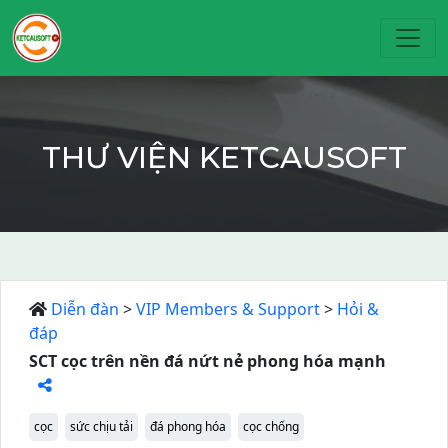
Toggl
THƯ VIỆN KETCAUSOFT
Diễn đàn
>
VIP Members & Support
>
Hỏi &
đáp
SCT cọc trên nền đá nứt nẻ phong hóa mạnh
cọc
sức chịu tải
đá phong hóa
cọc chống