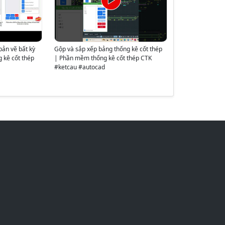
bản vẽ bất kỳ
Gộp và sắp xếp bảng thống kê cốt thép
 kê cốt thép
| Phần mềm thống kê cốt thép CTK
#ketcau #autocad