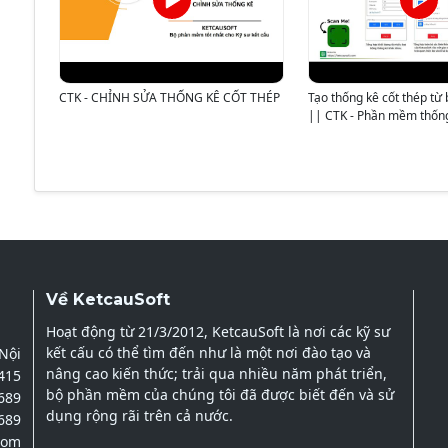
CTK - CHỈNH SỬA THỐNG KÊ CỐT THÉP
Tạo thống kê cốt thép từ 
|| CTK - Phần mềm thống
Về KetcauSoft
Hoạt động từ 21/3/2012, KetcauSoft là nơi các kỹ sư
kết cấu có thể tìm đến như là một nơi đào tạo và
 Nội
nâng cao kiến thức; trải qua nhiều năm phát triển,
2415
bộ phần mềm của chúng tôi đã được biết đến và sử
689
dụng rộng rãi trên cả nước.
689
com