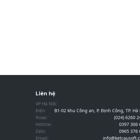
Liên hệ
VP Hà Nội:
Điện
B1-02 khu Công an, P. Định Công, TP. Hà
thoại:
(024) 6260 
Hotline:
0397 306 
Zalo:
0965 376 
Email:
info@ketcausoft.