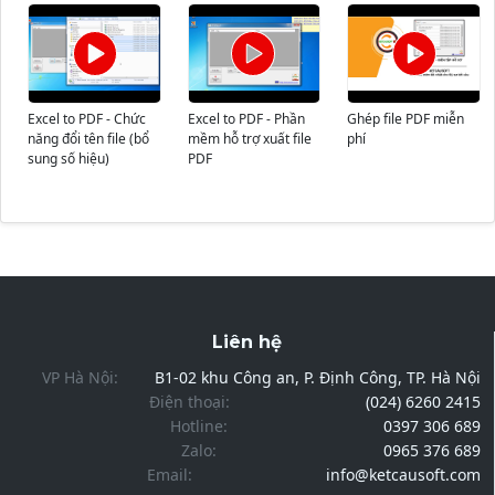
Excel to PDF - Chức
Excel to PDF - Phần
Ghép file PDF miễn
năng đổi tên file (bổ
mềm hỗ trợ xuất file
phí
sung số hiệu)
PDF
Liên hệ
VP Hà Nội:
B1-02 khu Công an, P. Định Công, TP. Hà Nội
Điện thoại:
(024) 6260 2415
Hotline:
0397 306 689
Zalo:
0965 376 689
Email:
info@ketcausoft.com