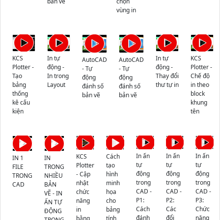
bản vẽ
chọn
vùng in
KCS
In tự
In tự
KCS
AutoCAD
AutoCAD
Plotter -
động -
động -
Plotter -
- Tự
- Tự
Tạo
In trong
Thay đổi
Chế độ
động
động
bảng
Layout
thư tự in
in theo
đánh số
đánh số
thống
block
bản vẽ
bản vẽ
kê cấu
khung
kiện
tên
In ấn
In ấn
In ấn
KCS
Cách
IN 1
IN
tự
tự
tự
Plotter
tạo
FILE
TRONG
động
động
động
- Cập
hình
TRONG
NHIỀU
trong
trong
trong
nhật
minh
CAD
BẢN
CAD -
CAD -
CAD -
chức
họa
VẼ - IN
P1:
P2:
P3:
năng
cho
ẤN TỰ
Cách
Các
Chức
in
bảng
ĐỘNG
đánh
đổi
năng
bằng
tính
TRONG