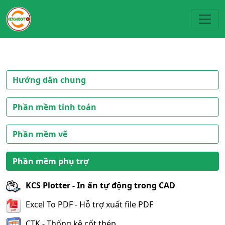
Toggl
Hướng dẫn chung
Phần mềm tính toán
Phần mềm vẽ
Phần mềm phụ trợ
KCS Plotter - In ấn tự động trong CAD
Excel To PDF - Hỗ trợ xuất file PDF
CTK - Thống kê cốt thép