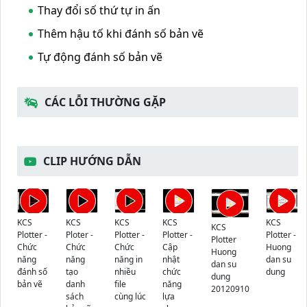
Thay đổi số thứ tự in ấn
Thêm hậu tố khi đánh số bản vẽ
Tự động đánh số bản vẽ
CÁC LỖI THƯỜNG GẶP
CLIP HƯỚNG DẪN
KCS
KCS
KCS
KCS
KCS
KCS
Plotter -
Ploter -
Plotter -
Plotter -
Plotter -
Plotter
Chức
Chức
Chức
Cập
Huong
Huong
năng
năng
năng in
nhật
dan su
dan su
đánh số
tạo
nhiều
chức
dung
dung
bản vẽ
danh
file
năng
20120910
sách
cùng lúc
lựa