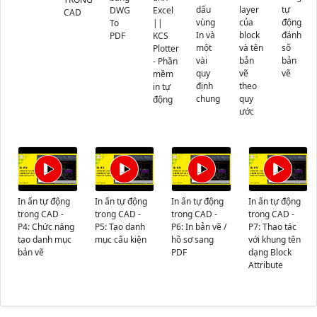
dấu
layer
tự
DWG
Excel
CAD
vùng
của
động
To
||
In và
block
đánh
PDF
KCS
một
và tên
số
Plotter
vài
bản
bản
- Phần
quy
vẽ
vẽ
mềm
định
theo
in tự
chung
quy
động
ước
In ấn tự động
In ấn tự động
In ấn tự động
In ấn tự động
trong CAD -
trong CAD -
trong CAD -
trong CAD -
P4: Chức năng
P5: Tạo danh
P6: In bản vẽ /
P7: Thao tác
tạo danh mục
mục cấu kiện
hồ sơ sang
với khung tên
bản vẽ
PDF
dạng Block
Attribute