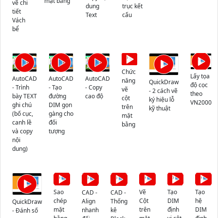
mặt bằng
vẽ chi
dung
trục kết
tiết
Text
cấu
Vách
bể
Chức
Lấy tọa
AutoCAD
AutoCAD
AutoCAD
năng
QuickDraw
độ cọc
- Trình
- Tạo
- Copy
vẽ
- 2 cách vẽ
theo
bày TEXT
đường
cao độ
cột
ký hiệu lỗ
VN2000
ghi chú
DIM gọn
trên
kỹ thuật
(bố cục,
gàng cho
mặt
canh lề
đối
bằng
và copy
tượng
nội
dung)
Sao
Vẽ
Tạo
Tạo
CAD -
CAD -
chép
Cột
DIM
hệ
Align
Thống
QuickDraw
mặt
trên
định
DIM
nhanh
kê
- Đánh số