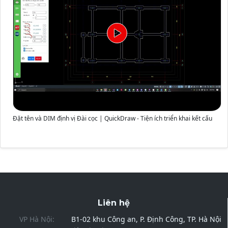
Đặt tên và DIM định vị Đài cọc | QuickDraw - Tiện ích triển khai kết cấu
Liên hệ
VP Hà Nội:
B1-02 khu Công an, P. Định Công, TP. Hà Nội