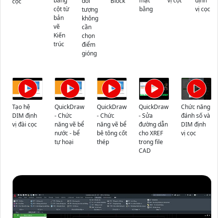
bằng
mặt
vị cột
định
đối
Block
cọc
cột từ
bằng
vị cọc
tượng
bản
không
vẽ
cần
Kiến
chọn
trúc
điểm
gióng
Tạo hệ
QuickDraw
QuickDraw
QuickDraw
Chức năng
DIM định
- Chức
- Chức
- Sửa
đánh số và
vị đài cọc
năng vẽ bể
năng vẽ bể
đường dẫn
DIM định
nước - bể
bê tông cốt
cho XREF
vị cọc
tự hoại
thép
trong file
CAD