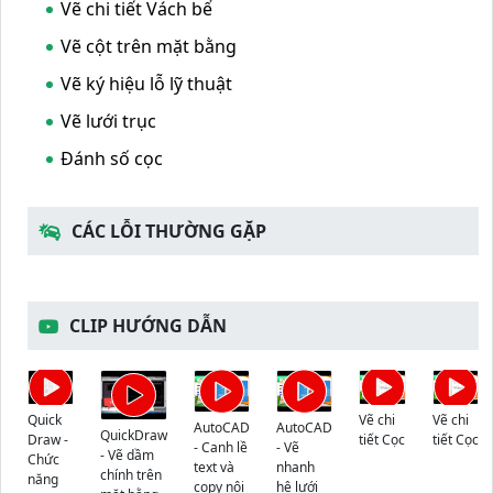
Vẽ chi tiết Vách bể
Vẽ cột trên mặt bằng
Vẽ ký hiệu lỗ lỹ thuật
Vẽ lưới trục
Đánh số cọc
CÁC LỖI THƯỜNG GẶP
CLIP HƯỚNG DẪN
Quick
Vẽ chi
Vẽ chi
AutoCAD
AutoCAD
QuickDraw
Draw -
tiết Cọc
tiết Cọc
- Canh lề
- Vẽ
- Vẽ dầm
Chức
text và
nhanh
chính trên
năng
copy nội
hệ lưới