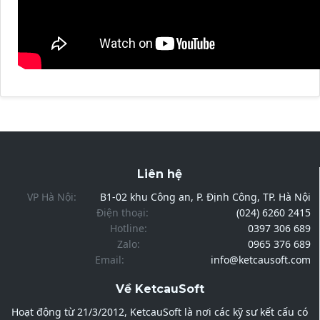
Liên hệ
VP Hà Nội:
B1-02 khu Công an, P. Định Công, TP. Hà Nội
Điện thoại:
(024) 6260 2415
Hotline:
0397 306 689
Zalo:
0965 376 689
Email:
info@ketcausoft.com
Về KetcauSoft
Hoạt động từ 21/3/2012, KetcauSoft là nơi các kỹ sư kết cấu có