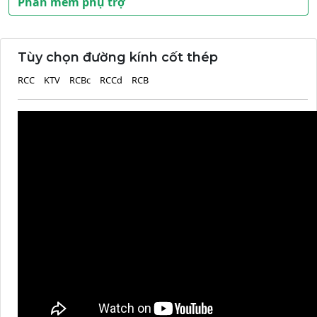
Phần mềm phụ trợ
Tùy chọn đường kính cốt thép
RCC
KTV
RCBc
RCCd
RCB