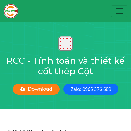
Toggl
RCC - Tính toán và thiết kế
cốt thép Cột
Zalo: 0965 376 689
Download