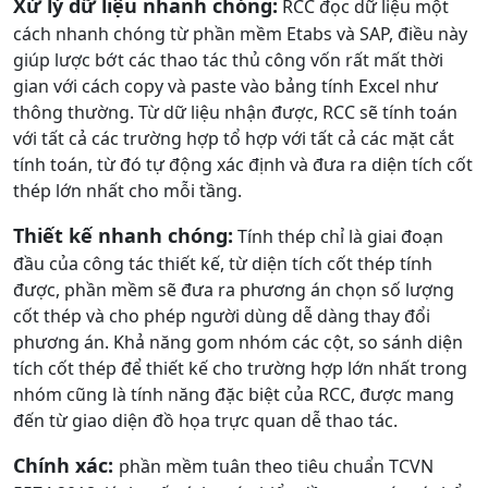
Xử lý dữ liệu nhanh chóng:
RCC đọc dữ liệu một
cách nhanh chóng từ phần mềm Etabs và SAP, điều này
giúp lược bớt các thao tác thủ công vốn rất mất thời
gian với cách copy và paste vào bảng tính Excel như
thông thường. Từ dữ liệu nhận được, RCC sẽ tính toán
với tất cả các trường hợp tổ hợp với tất cả các mặt cắt
tính toán, từ đó tự động xác định và đưa ra diện tích cốt
thép lớn nhất cho mỗi tầng.
Thiết kế nhanh chóng:
Tính thép chỉ là giai đoạn
đầu của công tác thiết kế, từ diện tích cốt thép tính
được, phần mềm sẽ đưa ra phương án chọn số lượng
cốt thép và cho phép người dùng dễ dàng thay đổi
phương án. Khả năng gom nhóm các cột, so sánh diện
tích cốt thép để thiết kế cho trường hợp lớn nhất trong
nhóm cũng là tính năng đặc biệt của RCC, được mang
đến từ giao diện đồ họa trực quan dễ thao tác.
Chính xác:
phần mềm tuân theo tiêu chuẩn TCVN