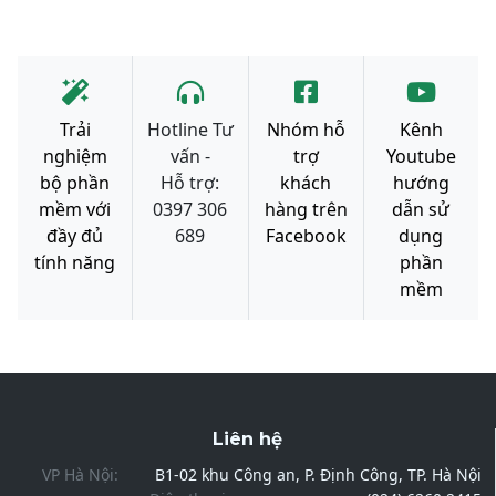
Trải
Hotline Tư
Nhóm hỗ
Kênh
nghiệm
vấn -
trợ
Youtube
bộ phần
Hỗ trợ:
khách
hướng
mềm với
0397 306
hàng trên
dẫn sử
đầy đủ
689
Facebook
dụng
tính năng
phần
mềm
Liên hệ
VP Hà Nội:
B1-02 khu Công an, P. Định Công, TP. Hà Nội