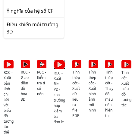
Ý nghĩa của hệ số CF
Điều khiển môi trường
3D
RCC -
RCC -
Tính
Tính
Tính
RCC -
Tính
RCC -
Giao
Kiểm
thép
thép
thép
Xuất
cột -
Xuất
diện
tra tỉ
cột -
cột -
cột -
bản
Xuất
file
đồ
số
Xuất
Xuất
Thay
tính
biểu
PDF
họa
nén
dữ
hình
đổi
chi
đồ
cho
3D
liệu
ảnh
màu
tiết
tương
trường
ra
mô
nền
với
tác
hợp
file
hình
hiển
biểu
kiểm
PDF
thị
đồ
tra
tương
đơn lẻ
tác
thể