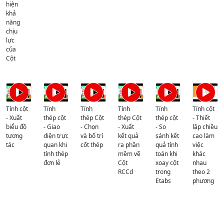
hiện
khả
năng
chịu
lực
của
Cột
Tính cột
Tính
Tính
Tính
Tính
Tính cột
- Xuất
thép cột
thép Cột
thép Cột
thép cột
- Thiết
biểu đồ
- Giao
- Chọn
- Xuất
- So
lập chiều
tương
diện trực
và bố trí
kết quả
sánh kết
cao làm
tác
quan khi
cốt thép
ra phần
quả tính
việc
tính thép
mềm vẽ
toán khi
khác
đơn lẻ
Cột
xoay cột
nhau
RCCd
trong
theo 2
Etabs
phương