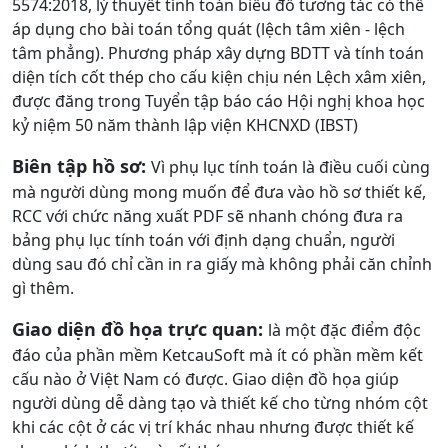
5574:2018, lý thuyết tính toán biểu đồ tương tác có thể
áp dụng cho bài toán tổng quát (lệch tâm xiên - lệch
tâm phẳng). Phương pháp xây dựng BDTT và tính toán
diện tích cốt thép cho cấu kiện chịu nén Lệch xâm xiên,
được đăng trong Tuyển tập báo cáo Hội nghị khoa học
kỷ niệm 50 năm thành lập viện KHCNXD (IBST)
Biên tập hồ sơ:
Vì phụ lục tính toán là điều cuối cùng
mà người dùng mong muốn để đưa vào hồ sơ thiết kế,
RCC với chức năng xuất PDF sẽ nhanh chóng đưa ra
bảng phụ lục tính toán với định dạng chuẩn, người
dùng sau đó chỉ cần in ra giấy mà không phải căn chỉnh
gì thêm.
Giao diện đồ họa trực quan:
là một đặc điểm độc
đáo của phần mềm KetcauSoft mà ít có phần mềm kết
cấu nào ở Việt Nam có được. Giao diện đồ họa giúp
người dùng dễ dàng tạo và thiết kế cho từng nhóm cột
khi các cột ở các vị trí khác nhau nhưng được thiết kế