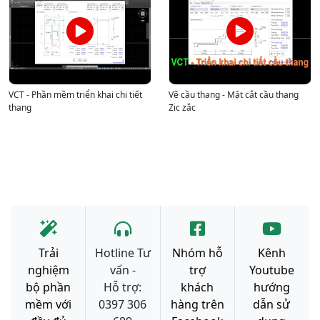
VCT - Phần mềm triển khai chi tiết
Vẽ cầu thang - Mặt cắt cầu thang
thang
Zic zắc
Trải
Hotline Tư
Nhóm hỗ
Kênh
nghiệm
vấn -
trợ
Youtube
bộ phần
Hỗ trợ:
khách
hướng
mềm với
0397 306
hàng trên
dẫn sử