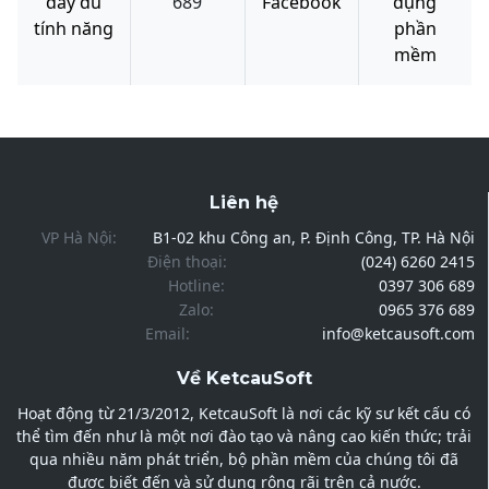
đầy đủ
689
Facebook
dụng
tính năng
phần
mềm
Liên hệ
VP Hà Nội:
B1-02 khu Công an, P. Định Công, TP. Hà Nội
Điện thoại:
(024) 6260 2415
Hotline:
0397 306 689
Zalo:
0965 376 689
Email:
info@ketcausoft.com
Về KetcauSoft
Hoạt động từ 21/3/2012, KetcauSoft là nơi các kỹ sư kết cấu có
thể tìm đến như là một nơi đào tạo và nâng cao kiến thức; trải
qua nhiều năm phát triển, bộ phần mềm của chúng tôi đã
được biết đến và sử dụng rộng rãi trên cả nước.