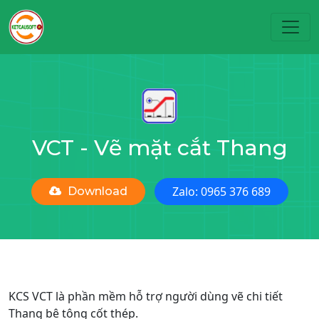
Toggl
VCT - Vẽ mặt cắt Thang
Zalo: 0965 376 689
Download
KCS VCT là phần mềm hỗ trợ người dùng vẽ chi tiết
Thang bê tông cốt thép.