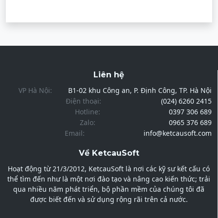
Liên hệ
VP Hà Nội:
B1-02 khu Công an, P. Định Công, TP. Hà Nội
Điện thoại:
(024) 6260 2415
Hotline:
0397 306 689
Zalo:
0965 376 689
Email:
info@ketcausoft.com
Về KetcauSoft
Hoạt động từ 21/3/2012, KetcauSoft là nơi các kỹ sư kết cấu có
thể tìm đến như là một nơi đào tạo và nâng cao kiến thức; trải
qua nhiều năm phát triển, bộ phần mềm của chúng tôi đã
được biết đến và sử dụng rộng rãi trên cả nước.