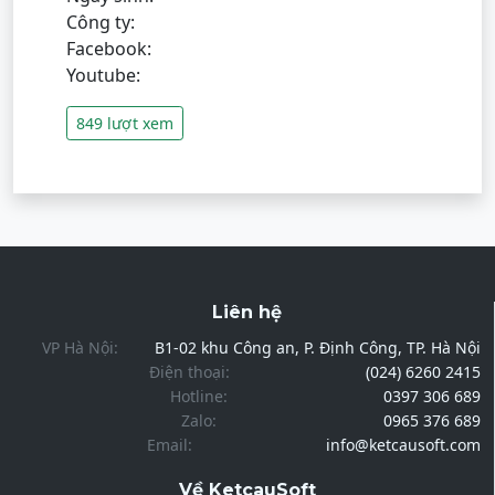
Công ty:
Facebook:
Youtube:
849 lượt xem
Liên hệ
VP Hà Nội:
B1-02 khu Công an, P. Định Công, TP. Hà Nội
Điện thoại:
(024) 6260 2415
Hotline:
0397 306 689
Zalo:
0965 376 689
Email:
info@ketcausoft.com
Về KetcauSoft