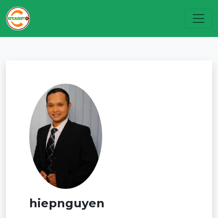
Toggl
hiepnguyen