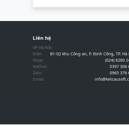
Liên hệ
VP Hà Nội:
Điện
B1-02 khu Công an, P. Định Công, TP. Hà
thoại:
(024) 6260 
Hotline:
0397 306 
Zalo:
0965 376 
Email:
info@ketcausoft.