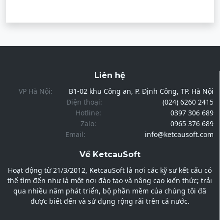
Liên hệ
VP Hà Nội:
B1-02 khu Công an, P. Định Công, TP. Hà Nội
Điện thoại:
(024) 6260 2415
Hotline:
0397 306 689
Zalo:
0965 376 689
Email:
info@ketcausoft.com
Về KetcauSoft
Hoạt động từ 21/3/2012, KetcauSoft là nơi các kỹ sư kết cấu có
thể tìm đến như là một nơi đào tạo và nâng cao kiến thức; trải
qua nhiều năm phát triển, bộ phần mềm của chúng tôi đã
được biết đến và sử dụng rộng rãi trên cả nước.