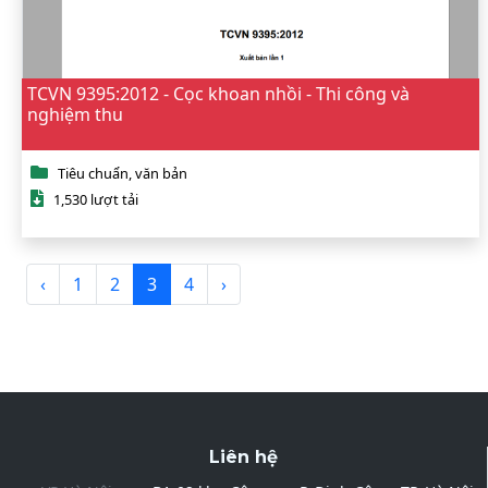
TCVN 9395:2012 - Cọc khoan nhồi - Thi công và
nghiệm thu
Tiêu chuẩn, văn bản
1,530 lượt tải
‹
1
2
3
4
›
Liên hệ