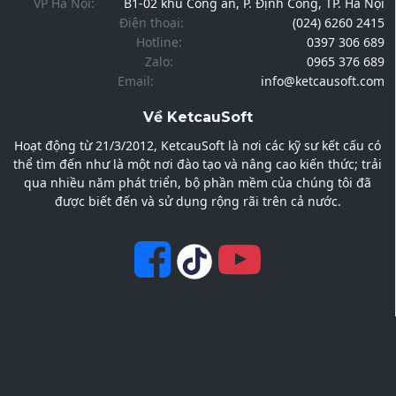
VP Hà Nội:
B1-02 khu Công an, P. Định Công, TP. Hà Nội
Điện thoại:
(024) 6260 2415
Hotline:
0397 306 689
Zalo:
0965 376 689
Email:
info@ketcausoft.com
Về KetcauSoft
Hoạt động từ 21/3/2012, KetcauSoft là nơi các kỹ sư kết cấu có
thể tìm đến như là một nơi đào tạo và nâng cao kiến thức; trải
qua nhiều năm phát triển, bộ phần mềm của chúng tôi đã
được biết đến và sử dụng rộng rãi trên cả nước.