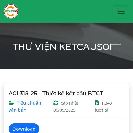
Toggl
THƯ VIỆN KETCAUSOFT
ACI 318-25 - Thiết kế kết cấu BTCT
Tiêu chuẩn,
cập nhật
1,343
văn bản
06/09/2025
lượt tải
Download