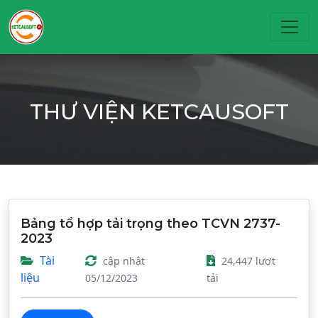
Toggl
THƯ VIỆN KETCAUSOFT
Bảng tổ hợp tải trọng theo TCVN 2737-
2023
Tài
cập nhật
24,447 lượt
liệu
05/12/2023
tải