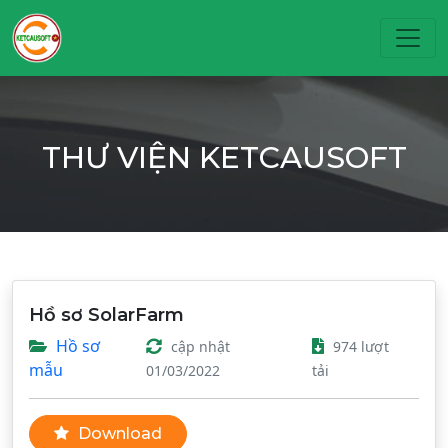
Toggl
THƯ VIỆN KETCAUSOFT
Hồ sơ SolarFarm
Hồ sơ
cập nhật
974 lượt
mẫu
01/03/2022
tải
Download