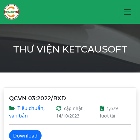
Toggl
THƯ VIỆN KETCAUSOFT
QCVN 03:2022/BXD
Tiêu chuẩn,
cập nhật
1,679
văn bản
14/10/2023
lượt tải
Download