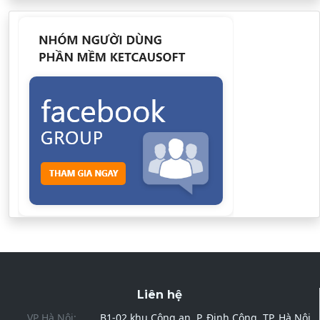
Liên hệ
VP Hà Nội:
B1-02 khu Công an, P. Định Công, TP. Hà Nội