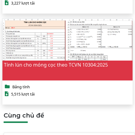
3,227 lượt tải
Tính lún cho móng cọc theo TCVN 10304:2025
Bảng tính
5,515 lượt tải
Cùng chủ đề