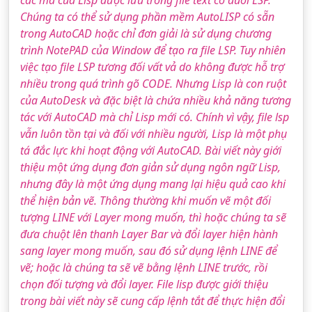
các mã của Lisp được lưu trong file text có đuôi LSP.
Chúng ta có thể sử dụng phần mềm AutoLISP có sẵn
trong AutoCAD hoặc chỉ đơn giải là sử dụng chương
trình NotePAD của Window để tạo ra file LSP. Tuy nhiên
việc tạo file LSP tương đối vất vả do không được hỗ trợ
nhiều trong quá trình gõ CODE. Nhưng Lisp là con ruột
của AutoDesk và đặc biệt là chứa nhiều khả năng tương
tác với AutoCAD mà chỉ Lisp mới có. Chính vì vậy, file lsp
vẫn luôn tồn tại và đối với nhiều người, Lisp là một phụ
tá đắc lực khi hoạt động với AutoCAD. Bài viết này giới
thiệu một ứng dụng đơn giản sử dụng ngôn ngữ Lisp,
nhưng đây là một ứng dụng mang lại hiệu quả cao khi
thể hiện bản vẽ. Thông thường khi muốn vẽ một đối
tượng LINE với Layer mong muốn, thì hoặc chúng ta sẽ
đưa chuột lên thanh Layer Bar và đổi layer hiện hành
sang layer mong muốn, sau đó sử dụng lệnh LINE để
vẽ; hoặc là chúng ta sẽ vẽ bằng lệnh LINE trước, rồi
chọn đối tượng và đổi layer. File lisp được giới thiệu
trong bài viết này sẽ cung cấp lệnh tắt để thực hiện đổi