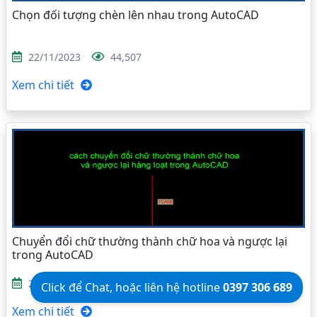
Chọn đối tượng chèn lên nhau trong AutoCAD
22/11/2023
44,507
Xem chi tiết
Chuyển đổi chữ thường thành chữ hoa và ngược lại
trong AutoCAD
27/09/2023
20,338
Click để Chat, hoặc liên hệ hotline
0397 306 689
Xem chi tiết