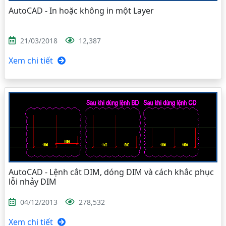
AutoCAD - In hoặc không in một Layer
21/03/2018
12,387
Xem chi tiết
AutoCAD - Lệnh cắt DIM, dóng DIM và cách khắc phục
lỗi nhảy DIM
04/12/2013
278,532
Xem chi tiết