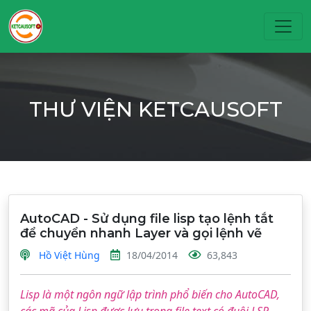
Toggl
THƯ VIỆN KETCAUSOFT
AutoCAD - Sử dụng file lisp tạo lệnh tắt
để chuyển nhanh Layer và gọi lệnh vẽ
Hồ Việt Hùng
18/04/2014
63,843
Lisp là một ngôn ngữ lập trình phổ biến cho AutoCAD,