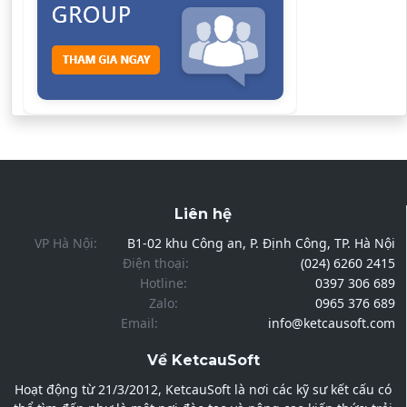
Liên hệ
VP Hà Nội:
B1-02 khu Công an, P. Định Công, TP. Hà Nội
Điện thoại:
(024) 6260 2415
Hotline:
0397 306 689
Zalo:
0965 376 689
Email:
info@ketcausoft.com
Về KetcauSoft
Hoạt động từ 21/3/2012, KetcauSoft là nơi các kỹ sư kết cấu có