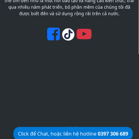
thể tìm đến như là một nơi đào tạo và nâng cao kiến thức; trải
qua nhiều năm phát triển, bộ phần mềm của chúng tôi đã
được biết đến và sử dụng rộng rãi trên cả nước.
KetcauSoft © 2012
Click để Chat, hoặc liên hệ hotline
0397 306 689