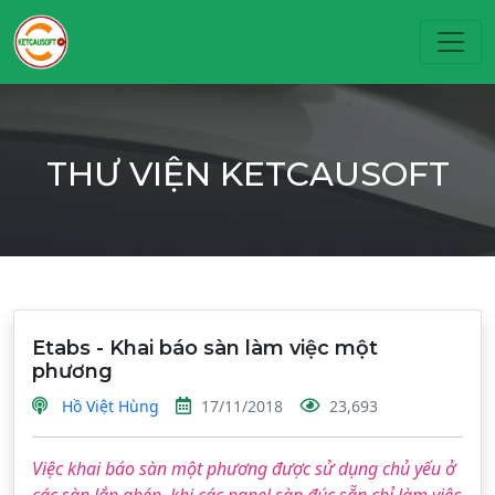
Toggl
THƯ VIỆN KETCAUSOFT
Etabs - Khai báo sàn làm việc một
phương
Hồ Việt Hùng
17/11/2018
23,693
Việc khai báo sàn một phương được sử dụng chủ yếu ở