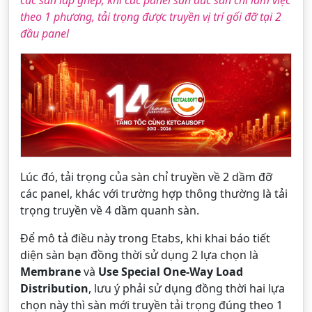
các sàn lắp ghép, khi các panel sàn đúc sẵn chỉ làm việc
theo 1 phương, tải trọng được truyền vị trí gối đỡ tại 2
đầu panel
Lúc đó, tải trọng của sàn chỉ truyền về 2 dầm đỡ
các panel, khác với trường hợp thông thường là tải
trọng truyền về 4 dầm quanh sàn.
Để mô tả điều này trong Etabs, khi khai báo tiết
diện sàn bạn đồng thời sử dụng 2 lựa chọn là
Membrane
và
Use Special One-Way Load
Distribution
, lưu ý phải sử dụng đồng thời hai lựa
chọn này thì sàn mới truyền tải trọng đúng theo 1