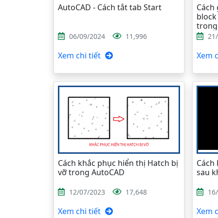
AutoCAD - Cách tắt tab Start
Cách g
block
tron
06/09/2024
11,996
21
Xem chi tiết
Xem ch
Cách khắc phục hiển thị Hatch bị
Cách 
vỡ trong AutoCAD
sau k
12/07/2023
17,648
16
Xem chi tiết
Xem ch