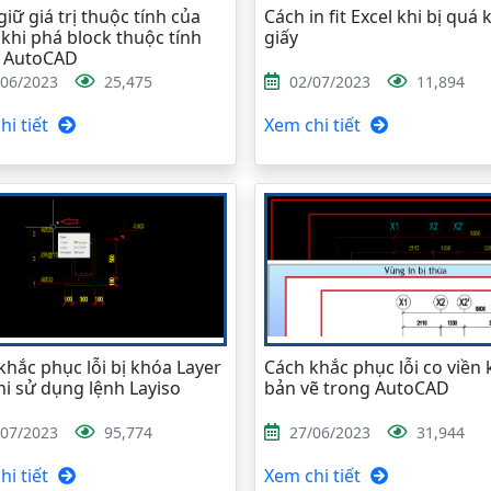
iữ giá trị thuộc tính của
Cách in fit Excel khi bị quá 
 khi phá block thuộc tính
giấy
g AutoCAD
/06/2023
25,475
02/07/2023
11,894
i tiết
Xem chi tiết
khắc phục lỗi bị khóa Layer
Cách khắc phục lỗi co viền k
hi sử dụng lệnh Layiso
bản vẽ trong AutoCAD
/07/2023
95,774
27/06/2023
31,944
i tiết
Xem chi tiết