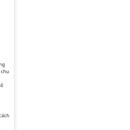
ơng
à chu
số
cách