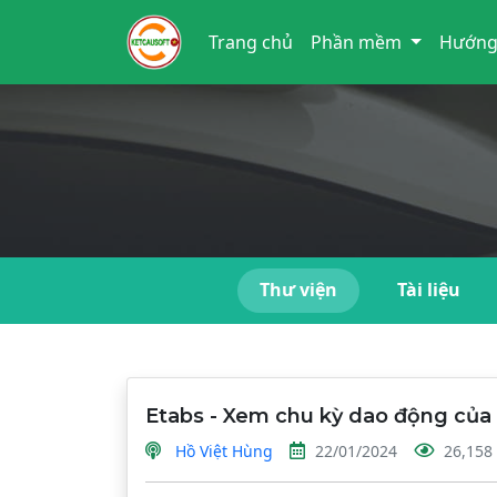
Trang chủ
Phần mềm
Hướng
Thư viện
Tài liệu
Etabs - Xem chu kỳ dao động của 
Hồ Việt Hùng
22/01/2024
26,158