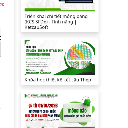
hợp
Triển khai chi tiết móng băng
(KCS SFDe) - Tính năng ||
KetcauSoft
Khóa học thiết kế kết cấu Thép