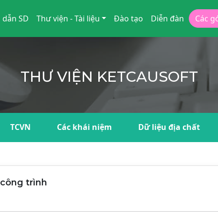
 dẫn SD
Thư viện - Tài liệu
Đào tạo
Diễn đàn
Các g
THƯ VIỆN KETCAUSOFT
TCVN
Các khái niệm
Dữ liệu địa chất
công trình