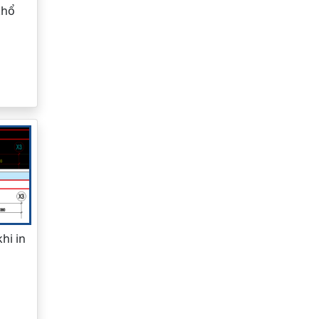
khổ
hi in