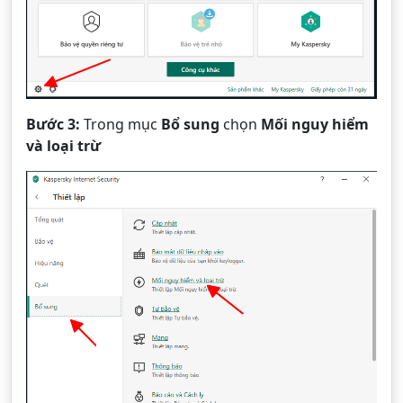
Bước 3:
Trong mục
Bổ sung
chọn
Mối nguy hiểm
và loại trừ