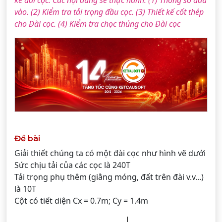
kế đài cọc. Các nội dung sẽ thực hành: (1) Thông số đầu
vào. (2) Kiểm tra tải trọng đầu cọc. (3) Thiết kế cốt thép
cho Đài cọc. (4) Kiểm tra chọc thủng cho Đài cọc
Đề bài
Giải thiết chúng ta có một đài cọc như hình vẽ dưới
Sức chịu tải của các cọc là 240T
Tải trọng phụ thêm (giằng móng, đất trên đài v.v...)
là 10T
Cột có tiết diện Cx = 0.7m; Cy = 1.4m