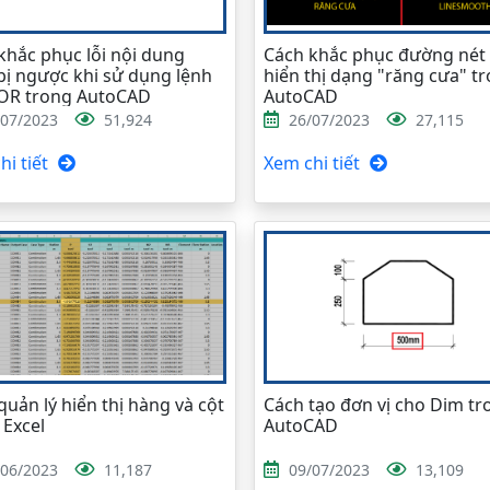
khắc phục lỗi nội dung
Cách khắc phục đường nét 
bị ngược khi sử dụng lệnh
hiển thị dạng "răng cưa" t
OR trong AutoCAD
AutoCAD
/07/2023
51,924
26/07/2023
27,115
i tiết
Xem chi tiết
quản lý hiển thị hàng và cột
Cách tạo đơn vị cho Dim tr
 Excel
AutoCAD
/06/2023
11,187
09/07/2023
13,109