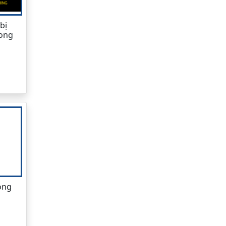
bị
rong
ong