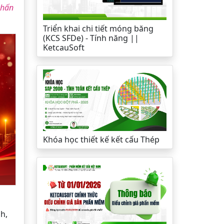
chấn
Triển khai chi tiết móng băng
(KCS SFDe) - Tính năng ||
KetcauSoft
Khóa học thiết kế kết cấu Thép
h,