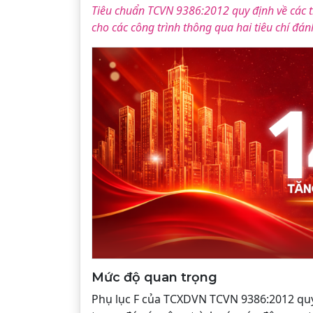
Tiêu chuẩn TCVN 9386:2012 quy định về các t
cho các công trình thông qua hai tiêu chí đán
Mức độ quan trọng
Phụ lục F của TCXDVN TCVN 9386:2012 quy