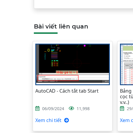
Bài viết liên quan
AutoCAD - Cách tắt tab Start
Bảng 
cọc từ
v.v..)
06/09/2024
11,998
29
Xem chi tiết
Xem ch