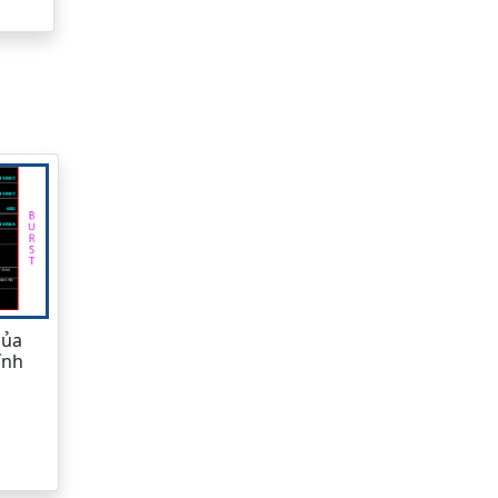
của
ính