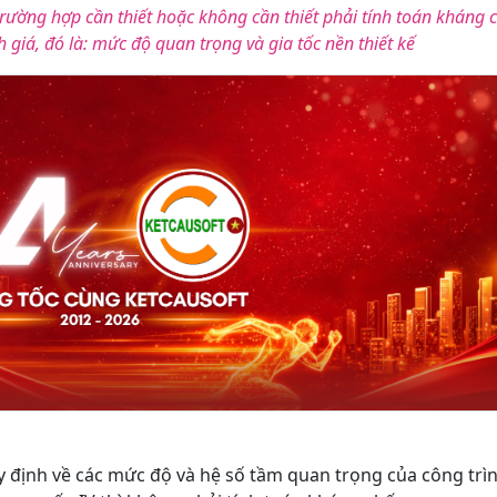
rường hợp cần thiết hoặc không cần thiết phải tính toán kháng 
h giá, đó là: mức độ quan trọng và gia tốc nền thiết kế
 định về các mức độ và hệ số tầm quan trọng của công trìn