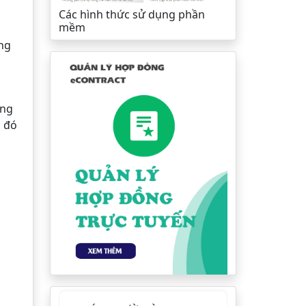
Các hình thức sử dụng phần
mềm
áng
ong
o đó