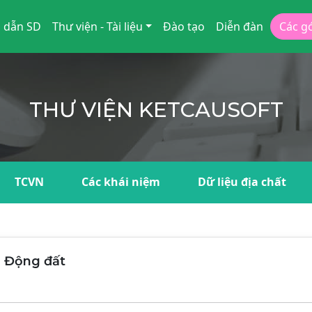
 dẫn SD
Thư viện - Tài liệu
Đào tạo
Diễn đàn
Các g
THƯ VIỆN KETCAUSOFT
TCVN
Các khái niệm
Dữ liệu địa chất
ng Động đất