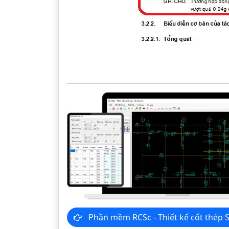
Phần mềm RCSc - Thiết kế cốt thép