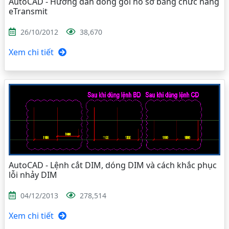
AutoCAD - Hướng dẫn đóng gói hồ sơ bằng chức năng
eTransmit
26/10/2012
38,670
Xem chi tiết
AutoCAD - Lệnh cắt DIM, dóng DIM và cách khắc phục
lỗi nhảy DIM
04/12/2013
278,514
Xem chi tiết