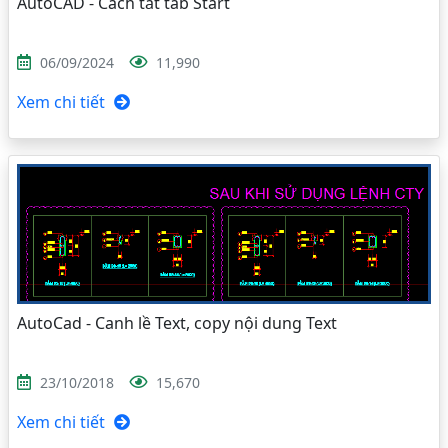
AutoCAD - Cách tắt tab Start
06/09/2024
11,990
Xem chi tiết
AutoCad - Canh lề Text, copy nội dung Text
23/10/2018
15,670
Xem chi tiết