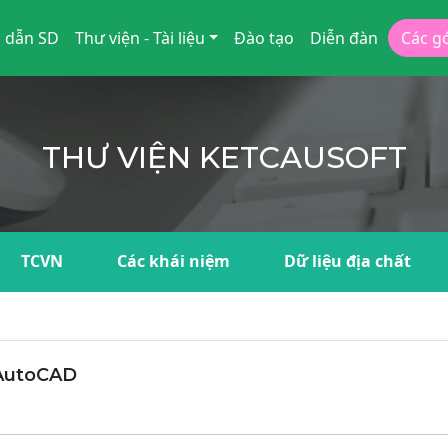
 dẫn SD
Thư viện - Tài liệu
Đào tạo
Diễn đàn
Các g
THƯ VIỆN KETCAUSOFT
TCVN
Các khái niệm
Dữ liệu địa chất
 AutoCAD