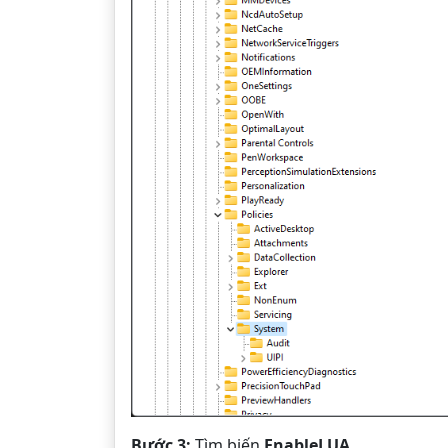
Bước 3:
Tìm biến
EnableLUA