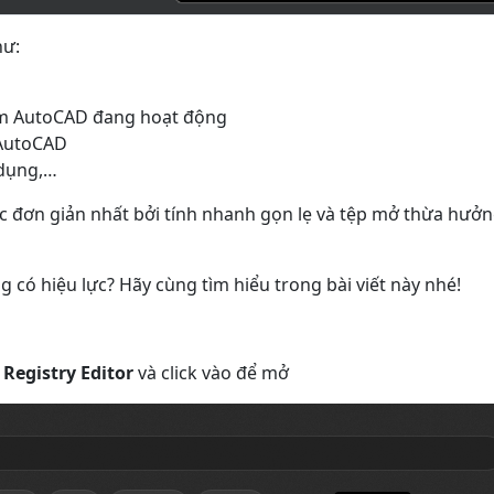
hư:
ềm AutoCAD đang hoạt động
 AutoCAD
 dụng,…
 tác đơn giản nhất bởi tính nhanh gọn lẹ và tệp mở thừa hưở
 có hiệu lực? Hãy cùng tìm hiểu trong bài viết này nhé!
a
Registry Editor
và click vào để mở