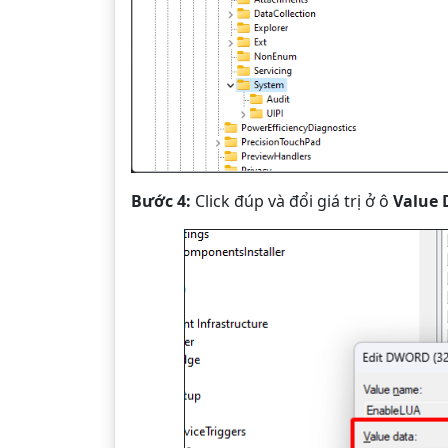
Bước 4:
Click đúp và đổi giá trị ở ô
Value 