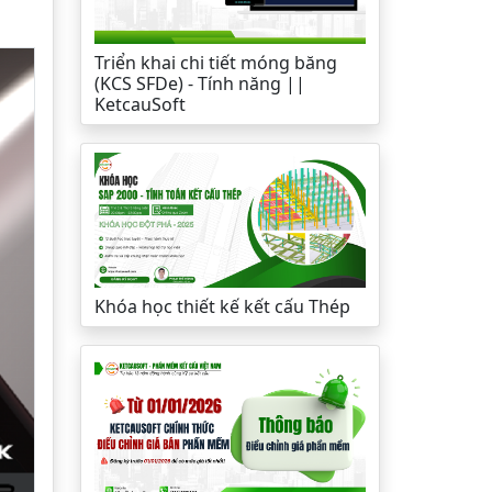
Triển khai chi tiết móng băng
(KCS SFDe) - Tính năng ||
KetcauSoft
Khóa học thiết kế kết cấu Thép