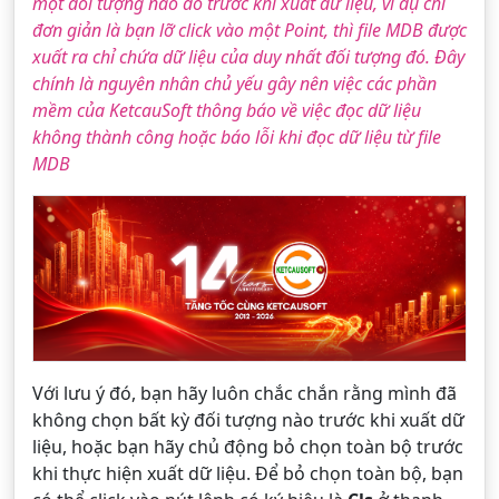
một đối tượng nào đó trước khi xuất dữ liệu, ví dụ chỉ
đơn giản là bạn lỡ click vào một Point, thì file MDB được
xuất ra chỉ chứa dữ liệu của duy nhất đối tượng đó. Đây
chính là nguyên nhân chủ yếu gây nên việc các phần
mềm của KetcauSoft thông báo về việc đọc dữ liệu
không thành công hoặc báo lỗi khi đọc dữ liệu từ file
MDB
Với lưu ý đó, bạn hãy luôn chắc chắn rằng mình đã
không chọn bất kỳ đối tượng nào trước khi xuất dữ
liệu, hoặc bạn hãy chủ động bỏ chọn toàn bộ trước
khi thực hiện xuất dữ liệu. Để bỏ chọn toàn bộ, bạn