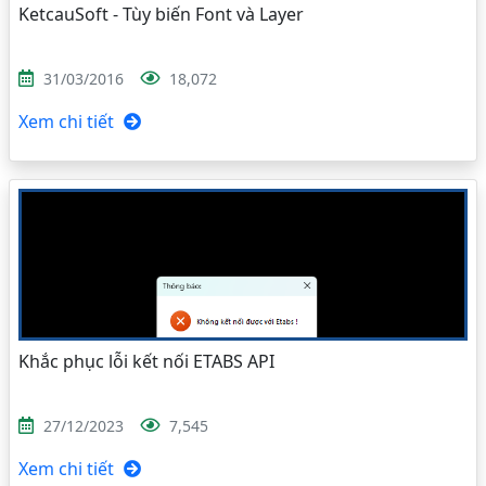
KetcauSoft - Tùy biến Font và Layer
31/03/2016
18,072
Xem chi tiết
Khắc phục lỗi kết nối ETABS API
27/12/2023
7,545
Xem chi tiết