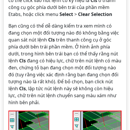
có thể click vào nút lệnh có ký hiệu là
Cls
ở thanh
công cụ góc phía dưới bên trái của phần mềm
Etabs, hoặc click menu
Select
>
Clear Selection
Bạn cũng có thể dễ dàng kiểm tra xem mình có
đang chọn một đối tượng nào đó không bằng việc
quan sát nút lệnh
Cls
trên thanh công cụ ở góc
phía dưới bên trái phần mềm. Ở hình ảnh phía
dưới, trong hình bên trái bạn có thể thấy rằng nút
lệnh
Cls
đang có hiệu lực, chữ trên nút lệnh có màu
đen, chứng tỏ bạn đang chọn một đối tượng nào
đó (tuy rằng việc xác định rằng bạn đang chọn đối
tượng nào là rất khó). Để bỏ chọn, bạn click nút
lệnh
Cls
, lập tức nút lệnh này sẽ không còn hiệu
lực, chữ trên nút lệnh chuyển sang màu xám như
hình bên phải.