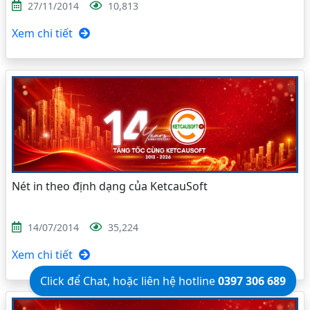
27/11/2014
10,813
Xem chi tiết
Nét in theo định dạng của KetcauSoft
14/07/2014
35,224
Xem chi tiết
Click để Chat, hoặc liên hệ hotline
0397 306 689