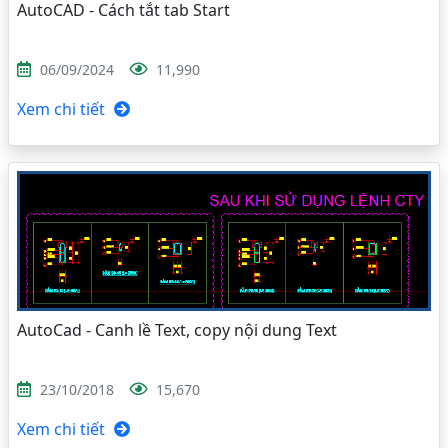
AutoCAD - Cách tắt tab Start
06/09/2024
11,990
Xem chi tiết
AutoCad - Canh lề Text, copy nội dung Text
23/10/2018
15,670
Xem chi tiết