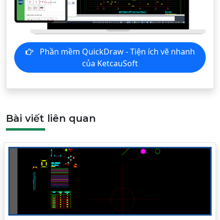
Phần mềm QuickDraw - Tiện ích vẽ nhanh
của KetcauSoft
Bài viết liên quan