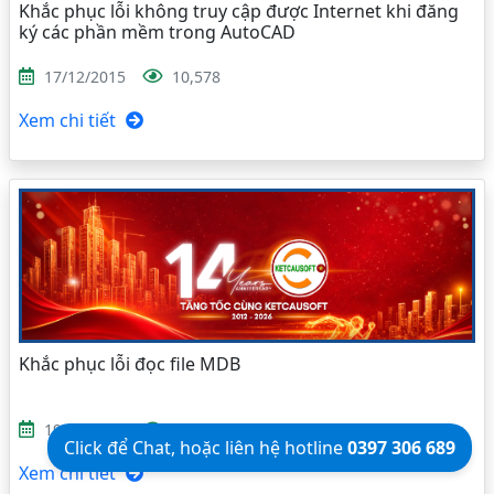
Khắc phục lỗi không truy cập được Internet khi đăng
ký các phần mềm trong AutoCAD
17/12/2015
10,578
Xem chi tiết
Khắc phục lỗi đọc file MDB
19/04/2016
38,582
Click để Chat, hoặc liên hệ hotline
0397 306 689
Xem chi tiết