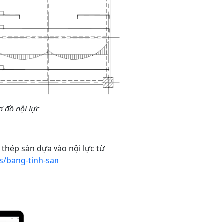
ơ đồ nội lực.
t thép sàn dựa vào nội lực từ
ts/bang-tinh-san