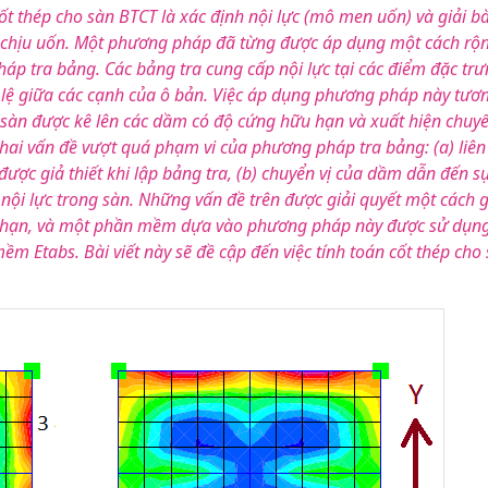
ốt thép cho sàn BTCT là xác định nội lực (mô men uốn) và giải bà
iện chịu uốn. Một phương pháp đã từng được áp dụng một cách rộ
háp tra bảng. Các bảng tra cung cấp nội lực tại các điểm đặc tr
 tỉ lệ giữa các cạnh của ô bản. Việc áp dụng phương pháp này tươ
ế, sàn được kê lên các dầm có độ cứng hữu hạn và xuất hiện chuyể
 hai vấn đề vượt quá phạm vi của phương pháp tra bảng: (a) liên
 được giả thiết khi lập bảng tra, (b) chuyển vị của dầm dẫn đến s
 nội lực trong sàn. Những vấn đề trên được giải quyết một cách 
 hạn, và một phần mềm dựa vào phương pháp này được sử dụn
mềm Etabs. Bài viết này sẽ đề cập đến việc tính toán cốt thép cho