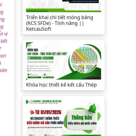
i
ng
Triển khai chi tiết móng băng
ưng
(KCS SFDe) - Tính năng ||
ng
KetcauSoft
n vị
 kết
ự
gọn
g
 sàn
Khóa học thiết kế kết cấu Thép