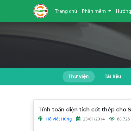
Trang chủ
Phần mềm
Hướng
Thư viện
Tài liệu
Tính toán diện tích cốt thép cho 
Hồ Việt Hùng
23/01/2014
88,726