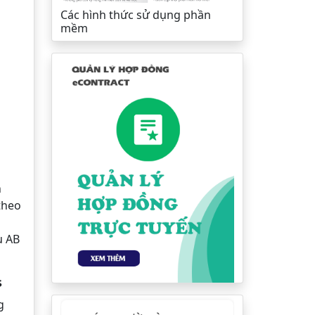
Các hình thức sử dụng phần
mềm
h
theo
u AB
s
g