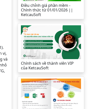
Điều chỉnh giá phần mềm -
Chính thức từ 01/01/2026 ||
KetcauSoft
).
 vị,
g và
Chính sách về thành viên VIP
 nhỏ
của KetcauSoft
FG,