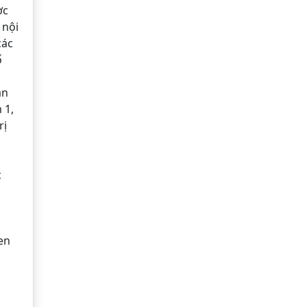
ợc
 nội
các
ố
án
 1,
rị
c
en