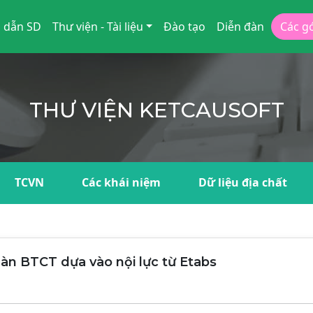
 dẫn SD
Thư viện - Tài liệu
Đào tạo
Diễn đàn
Các g
THƯ VIỆN KETCAUSOFT
TCVN
Các khái niệm
Dữ liệu địa chất
Sàn BTCT dựa vào nội lực từ Etabs