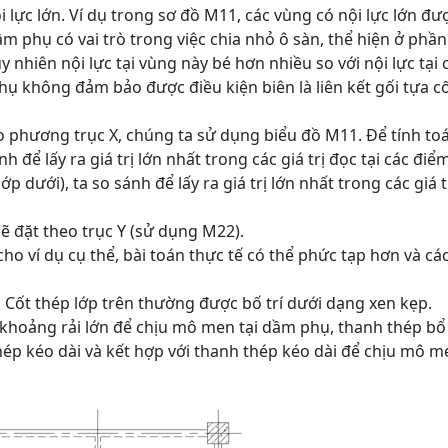
i lực lớn. Ví dụ trong sơ đồ M11, các vùng có nội lực lớn đư
 dầm phụ có vai trò trong việc chia nhỏ ô sàn, thể hiện ở phần
y nhiên nội lực tại vùng này bé hơn nhiều so với nội lực tại 
hụ không đảm bảo được điều kiện biên là liên kết gối tựa c
heo phương trục X, chúng ta sử dụng biểu đồ M11. Để tính to
nh để lấy ra giá trị lớn nhất trong các giá trị đọc tại các điểm
lớp dưới), ta so sánh để lấy ra giá trị lớn nhất trong các giá t
sẽ đặt theo trục Y (sử dụng M22).
ho ví dụ cụ thể, bài toán thực tế có thể phức tạp hơn và cá
Cốt thép lớp trên thường được bố trí dưới dạng xen kẹp.
 khoảng rải lớn để chịu mô men tại dầm phụ, thanh thép bổ
hép kéo dài và kết hợp với thanh thép kéo dài để chịu mô m