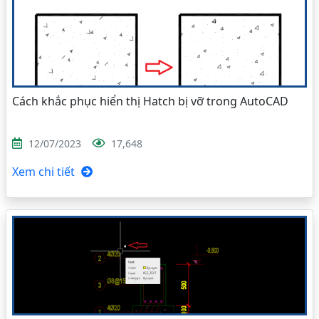
Cách khắc phục hiển thị Hatch bị vỡ trong AutoCAD
12/07/2023
17,648
Xem chi tiết