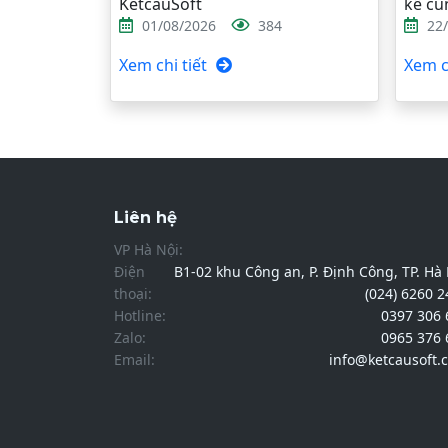
KetcauSoft
kế cù
01/08/2026
384
22
Xem chi tiết
Xem ch
Liên hệ
VP Hà Nội:
Điện
B1-02 khu Công an, P. Định Công, TP. Hà
thoại:
(024) 6260 
Hotline:
0397 306 
Zalo:
0965 376 
Email:
info@ketcausoft.