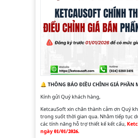
🔔
THÔNG BÁO ĐIỀU CHỈNH GIÁ PHẦN M
Kính gửi Quý khách hàng,
KetcauSoft xin chân thành cảm ơn Quý k
trong suốt thời gian qua. Nhằm tiếp tục d
các tính năng hỗ trợ thiết kế kết cấu,
Ketc
ngày 𝟎𝟏/𝟎𝟏/𝟐𝟎𝟐𝟔.