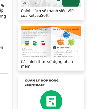
ộng
 áp
Chính sách về thành viên VIP
của KetcauSoft
rong
h
ôn
Các hình thức sử dụng phần
mềm