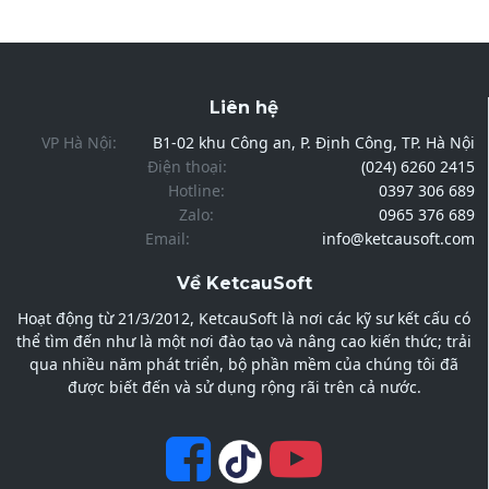
Liên hệ
VP Hà Nội:
B1-02 khu Công an, P. Định Công, TP. Hà Nội
Điện thoại:
(024) 6260 2415
Hotline:
0397 306 689
Zalo:
0965 376 689
Email:
info@ketcausoft.com
Về KetcauSoft
Hoạt động từ 21/3/2012, KetcauSoft là nơi các kỹ sư kết cấu có
thể tìm đến như là một nơi đào tạo và nâng cao kiến thức; trải
qua nhiều năm phát triển, bộ phần mềm của chúng tôi đã
được biết đến và sử dụng rộng rãi trên cả nước.