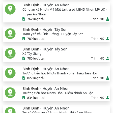
Bình Định
- Huyện An Nhơn
Công an xã Nhơn Mỹ (đặt tại trụ sở UBND Nhơn Mỹ cũ) -
huyện An Nhơn
762 lượt tải
Trình NX
Bình Định
- Huyện Tây Sơn
Trạm y tế xã Bình Tường - Huyện Tây Sơn
789 lượt tải
Trình NX
Bình Định
- Huyện Tây Sơn
Xã Tây Giang
785 lượt tải
Trình NX
Bình Định
- Huyện An Nhơn
Trường tiểu học Nhơn Thành - phân hiệu Tiên Hội
827 lượt tải
Trình NX
Bình Định
- Huyện An Nhơn
Trường tiểu học Nhơn Hòa - Điểm chính An Lộc
834 lượt tải
Trình NX
Bình Định
- Huyện An Nhơn
Trụ sở Công an xã Nhơn Hạnh - thị xã An Nhơn