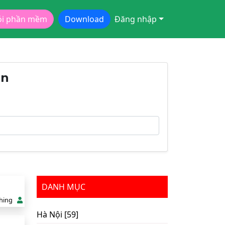
ói phần mềm
Download
Đăng nhập
ận
DANH MỤC
hing
Hà Nội [59]