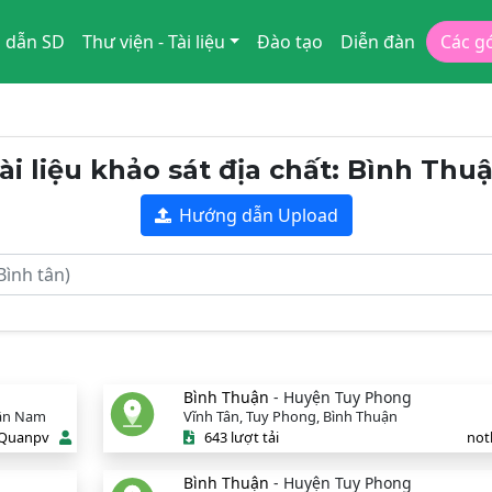
 dẫn SD
Thư viện - Tài liệu
Đào tạo
Diễn đàn
Các g
ài liệu khảo sát địa chất: Bình Thu
Hướng dẫn Upload
Bình Thuận
- Huyện Tuy Phong
uận Nam
Vĩnh Tân, Tuy Phong, Bình Thuận
Quanpv
643 lượt tải
not
Bình Thuận
- Huyện Tuy Phong