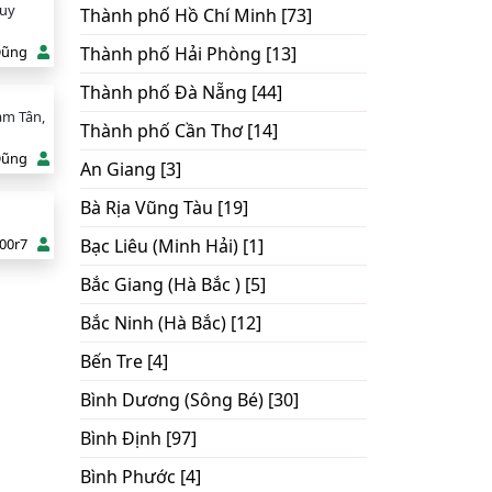
Tuy
Thành phố Hồ Chí Minh [73]
Dũng
Thành phố Hải Phòng [13]
Thành phố Đà Nẵng [44]
àm Tân,
Thành phố Cần Thơ [14]
Dũng
An Giang [3]
Bà Rịa Vũng Tàu [19]
00r7
Bạc Liêu (Minh Hải) [1]
Bắc Giang (Hà Bắc ) [5]
Bắc Ninh (Hà Bắc) [12]
Bến Tre [4]
Bình Dương (Sông Bé) [30]
Bình Định [97]
Bình Phước [4]