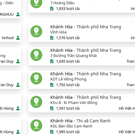
g – Diên
7 Hoàng Diệu
1,833 lượt tải
ti
NGHUU
Khánh Hòa
- Thành phố Nha Trang
Vĩnh Hòa
tinhxd
1,576 lượt tải
ti
Khánh Hòa
- Thành phố Nha Trang
ồng
3 Đường Trần Quang Khải
ran Duy
1,645 lượt tải
Tran
Khánh Hòa
- Thành phố Nha Trang
KDT Lê Hồng Phong
ran Duy
1,792 lượt tải
Tran
Khánh Hòa
- Thành phố Nha Trang
Khu B - Đ. Phạm Văn Đồng
ệt Hùng
1,591 lượt tải
Hồ Việt 
Khánh Hòa
- Thị xã Cam Ranh
KDL Bán đảo Cam Ranh
ệt Hùng
1,995 lượt tải
Hồ Việt 