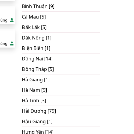
Bình Thuận [9]
Cà Mau [5]
Hùng
Đăk Lăk [5]
Đăk Nông [1]
Hùng
Điện Biên [1]
Đồng Nai [14]
Đồng Tháp [5]
Hà Giang [1]
Hà Nam [9]
Hà Tĩnh [3]
Hải Dương [79]
Hậu Giang [1]
Hưng Yên [14]