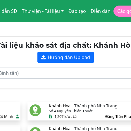
 dẫn SD
Thư viện - Tài liệu
Đào tạo
Diễn đàn
Các g
ài liệu khảo sát địa chất: Khánh H
Hướng dẫn Upload
Khánh Hòa
- Thành phố Nha Trang
Số 4 Nguyễn Thiện Thuật
ật Minh
1,207 lượt tải
Đặng Trần Ph
Khánh Hòa
- Thành phố Nha Trang