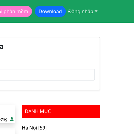
ói phần mềm
Download
Đăng nhập
òa
DANH MỤC
ương
Hà Nội [59]