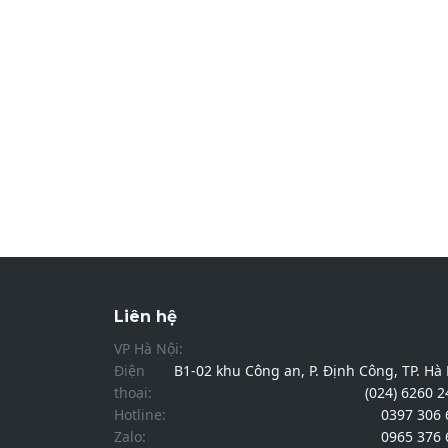
Liên hệ
VP Hà Nội:
Điện
B1-02 khu Công an, P. Định Công, TP. Hà
thoại:
(024) 6260 
Hotline:
0397 306 
Zalo:
0965 376 