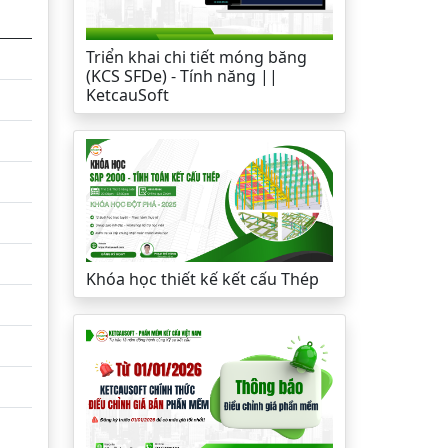
Triển khai chi tiết móng băng
(KCS SFDe) - Tính năng ||
KetcauSoft
Khóa học thiết kế kết cấu Thép