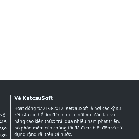
Về KetcauSoft
Hoạt động từ 21/3/2012, KetcauSoft là nơi các kỹ sư
kết cấu có thể tìm đến như là một nơi đào tạo và
 Nội
nâng cao kiến thức; trải qua nhiều năm phát triển,
2415
bộ phần mềm của chúng tôi đã được biết đến và sử
689
dụng rộng rãi trên cả nước.
689