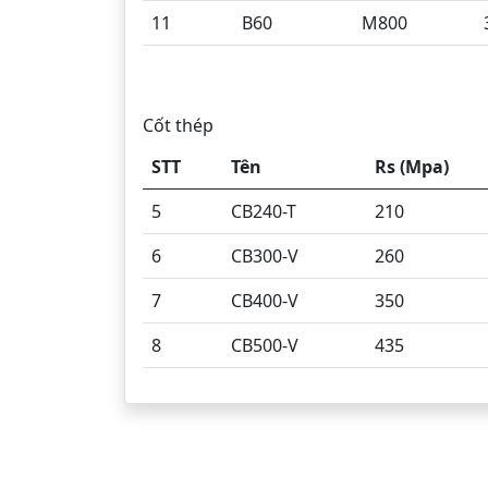
11
B60
M800
Cốt thép
STT
Tên
Rs (Mpa)
5
CB240-T
210
6
CB300-V
260
7
CB400-V
350
8
CB500-V
435