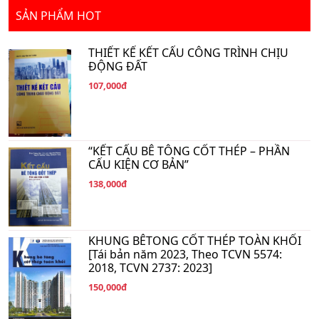
SẢN PHẨM HOT
THIẾT KẾ KẾT CẤU CÔNG TRÌNH CHỊU
ĐỘNG ĐẤT
107,000đ
“KẾT CẤU BÊ TÔNG CỐT THÉP – PHẦN
CẤU KIỆN CƠ BẢN”
138,000đ
KHUNG BÊTONG CỐT THÉP TOÀN KHỐI
[Tái bản năm 2023, Theo TCVN 5574:
2018, TCVN 2737: 2023]
150,000đ