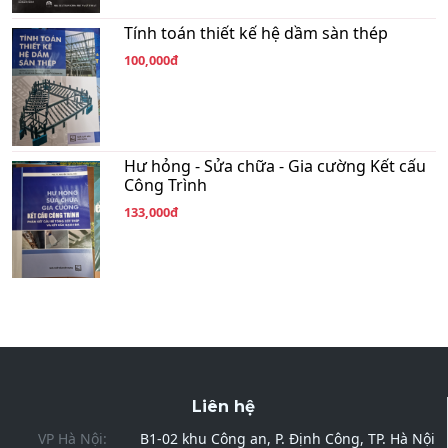
Tính toán thiết kế hệ dầm sàn thép
100,000đ
Hư hỏng - Sửa chữa - Gia cường Kết cấu
Công Trình
133,000đ
Liên hệ
VP Hà Nội:
B1-02 khu Công an, P. Định Công, TP. Hà Nội