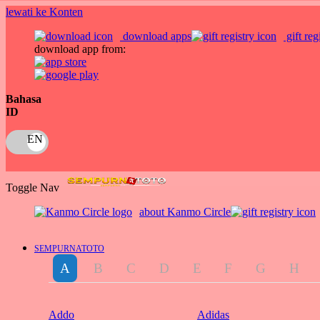
lewati ke Konten
download apps
gift reg
download app from:
Bahasa
ID
Toggle Nav
about Kanmo Circle
SEMPURNATOTO
A
B
C
D
E
F
G
H
Addo
Adidas