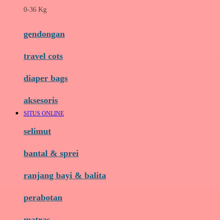
0-36 Kg
gendongan
travel cots
diaper bags
aksesoris
SITUS ONLINE
selimut
bantal & sprei
ranjang bayi & balita
perabotan
matras