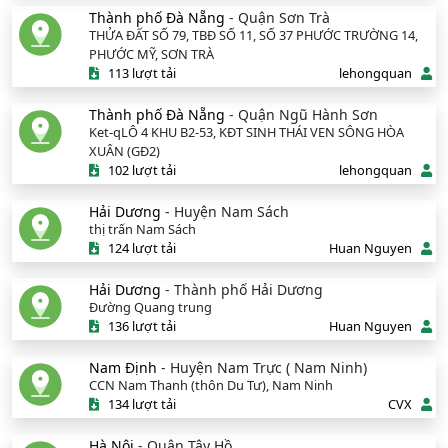
Thành phố Đà Nẵng
- Quận Sơn Trà
THỬA ĐẤT SỐ 79, TBĐ SỐ 11, SỐ 37 PHƯỚC TRƯỜNG 14,
PHƯỚC MỸ, SƠN TRÀ
113 lượt tải
lehongquan
Thành phố Đà Nẵng
- Quận Ngũ Hành Sơn
Ket-qLÔ 4 KHU B2-53, KĐT SINH THÁI VEN SÔNG HÒA
XUÂN (GĐ2)
102 lượt tải
lehongquan
Hải Dương
- Huyện Nam Sách
thị trấn Nam Sách
124 lượt tải
Huan Nguyen
Hải Dương
- Thành phố Hải Dương
Đường Quang trung
136 lượt tải
Huan Nguyen
Nam Định
- Huyện Nam Trực ( Nam Ninh)
CCN Nam Thanh (thôn Du Tư), Nam Ninh
134 lượt tải
CVX
Hà Nội
- Quận Tây Hồ