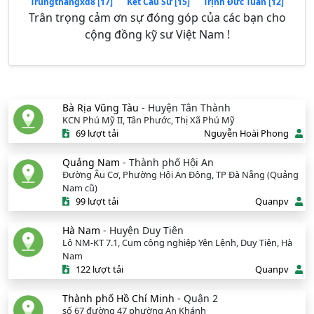
Trungthangxd8 [17]
Kết Cấu Sư [15]
Trịnh Đức Tuấn [12]
Trân trọng cảm ơn sự đóng góp của các bạn cho
cộng đồng kỹ sư Việt Nam !
Bà Rịa Vũng Tàu
- Huyện Tân Thành
KCN Phú Mỹ II, Tân Phước, Thị Xã Phú Mỹ
69 lượt tải
Nguyễn Hoài Phong
Quảng Nam
- Thành phố Hội An
Đường Âu Cơ, Phường Hội An Đông, TP Đà Nẵng (Quảng
Nam cũ)
99 lượt tải
Quanpv
Hà Nam
- Huyện Duy Tiên
Lô NM-KT 7.1, Cụm công nghiệp Yên Lệnh, Duy Tiên, Hà
Nam
122 lượt tải
Quanpv
Thành phố Hồ Chí Minh
- Quận 2
số 67 đường 47 phường An Khánh