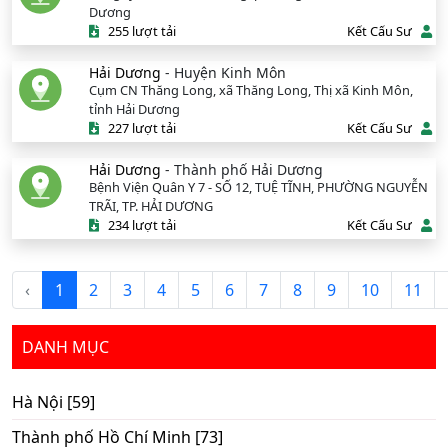
Dương
255 lượt tải
Kết Cấu Sư
Hải Dương
- Huyện Kinh Môn
Cụm CN Thăng Long, xã Thăng Long, Thị xã Kinh Môn,
tỉnh Hải Dương
227 lượt tải
Kết Cấu Sư
Hải Dương
- Thành phố Hải Dương
Bệnh Viện Quân Y 7 - SỐ 12, TUỆ TĨNH, PHƯỜNG NGUYỄN
TRÃI, TP. HẢI DƯƠNG
234 lượt tải
Kết Cấu Sư
‹
1
2
3
4
5
6
7
8
9
10
11
DANH MỤC
Hà Nội [59]
Thành phố Hồ Chí Minh [73]