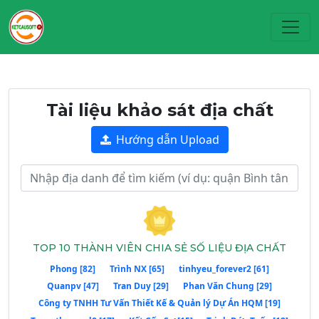
Toggl
Tài liệu khảo sát địa chất
Hướng dẫn Upload
TOP 10 THÀNH VIÊN CHIA SẺ SỐ LIỆU ĐỊA CHẤT
Phong [82]
Trình NX [65]
tinhyeu_forever2 [61]
Quanpv [47]
Tran Duy [29]
Phan Văn Chung [29]
Công ty TNHH Tư Vấn Thiết Kế & Quản lý Dự Án HQM [19]