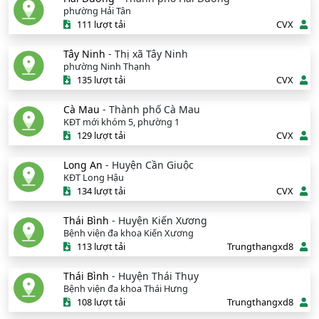
phường Hải Tân
111 lượt tải
CVX
Tây Ninh
- Thị xã Tây Ninh
phường Ninh Thạnh
135 lượt tải
CVX
Cà Mau
- Thành phố Cà Mau
KĐT mới khóm 5, phường 1
129 lượt tải
CVX
Long An
- Huyện Cần Giuộc
KĐT Long Hậu
134 lượt tải
CVX
Thái Bình
- Huyện Kiến Xương
Bệnh viện đa khoa Kiến Xương
113 lượt tải
Trungthangxd8
Thái Bình
- Huyện Thái Thụy
Bệnh viện đa khoa Thái Hưng
108 lượt tải
Trungthangxd8