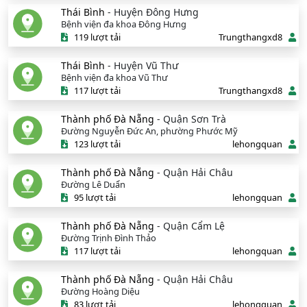
Thái Bình
- Huyện Đông Hưng
Bệnh viện đa khoa Đông Hưng
119 lượt tải
Trungthangxd8
Thái Bình
- Huyện Vũ Thư
Bệnh viện đa khoa Vũ Thư
117 lượt tải
Trungthangxd8
Thành phố Đà Nẵng
- Quận Sơn Trà
Đường Nguyễn Đức An, phường Phước Mỹ
123 lượt tải
lehongquan
Thành phố Đà Nẵng
- Quận Hải Châu
Đường Lê Duẩn
95 lượt tải
lehongquan
Thành phố Đà Nẵng
- Quận Cẩm Lệ
Đường Trịnh Đình Thảo
117 lượt tải
lehongquan
Thành phố Đà Nẵng
- Quận Hải Châu
Đường Hoàng Diệu
83 lượt tải
lehongquan