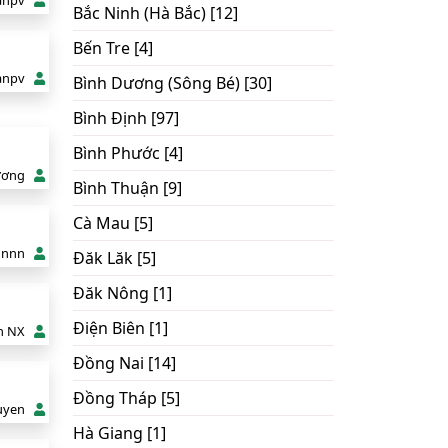
anpv
Bắc Ninh (Hà Bắc) [12]
Bến Tre [4]
anpv
Bình Dương (Sông Bé) [30]
Bình Định [97]
Bình Phước [4]
ương
Bình Thuận [9]
Cà Mau [5]
nnnn
Đăk Lăk [5]
Đăk Nông [1]
Điện Biên [1]
h NX
Đồng Nai [14]
Đồng Tháp [5]
uyen
Hà Giang [1]