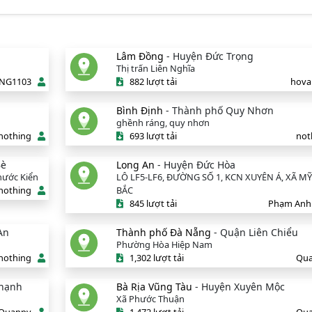
Lâm Đồng
- Huyện Đức Trọng
Thị trấn Liên Nghĩa
NG1103
882 lượt tải
hova
Bình Định
- Thành phố Quy Nhơn
ghềnh ráng, quy nhơn
nothing
693 lượt tải
not
Bè
Long An
- Huyện Đức Hòa
Phước Kiển
LÔ LF5-LF6, ĐƯỜNG SỐ 1, KCN XUYÊN Á, XÃ M
nothing
BẮC
845 lượt tải
Phạm Anh
An
Thành phố Đà Nẵng
- Quận Liên Chiểu
Phường Hòa Hiệp Nam
nothing
1,302 lượt tải
Qu
Thạnh
Bà Rịa Vũng Tàu
- Huyện Xuyên Mộc
Xã Phước Thuận