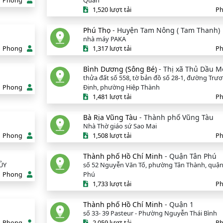
Phong
Quan
1,520 lượt tải
P
Phú Thọ
- Huyện Tam Nông ( Tam Thanh)
nhà máy PAKA
Phong
1,317 lượt tải
P
Bình Dương (Sông Bé)
- Thị xã Thủ Dầu M
thửa đất số 558, tờ bản đồ số 28-1, đường Trư
Phong
Định, phường Hiệp Thành
1,481 lượt tải
P
Bà Rịa Vũng Tàu
- Thành phố Vũng Tàu
Nhà Thờ giáo sứ Sao Mai
Phong
1,508 lượt tải
P
Thành phố Hồ Chí Minh
- Quận Tân Phú
ỦY
số 52 Nguyễn Văn Tố, phường Tân Thành, quận
Phong
Phú
1,733 lượt tải
P
Thành phố Hồ Chí Minh
- Quận 1
số 33- 39 Pasteur - Phường Nguyễn Thái Bình
Phong
2,059 lượt tải
P