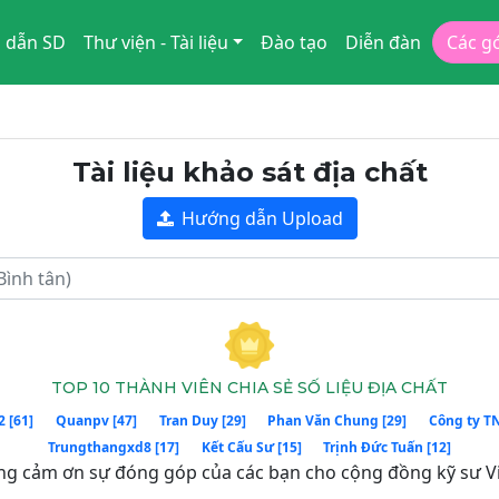
 dẫn SD
Thư viện - Tài liệu
Đào tạo
Diễn đàn
Các g
Tài liệu khảo sát địa chất
Hướng dẫn Upload
TOP 10 THÀNH VIÊN CHIA SẺ SỐ LIỆU ĐỊA CHẤT
2 [61]
Quanpv [47]
Tran Duy [29]
Phan Văn Chung [29]
Công ty T
Trungthangxd8 [17]
Kết Cấu Sư [15]
Trịnh Đức Tuấn [12]
ng cảm ơn sự đóng góp của các bạn cho cộng đồng kỹ sư V