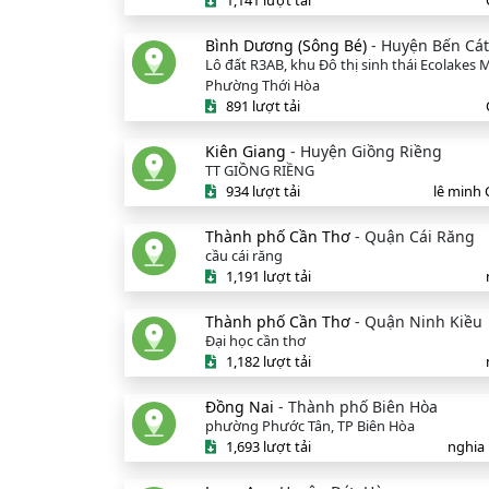
1,141 lượt tải
Bình Dương (Sông Bé)
- Huyện Bến Cát
Lô đất R3AB, khu Đô thị sinh thái Ecolakes
Phường Thới Hòa
891 lượt tải
Kiên Giang
- Huyện Giồng Riềng
TT GIỒNG RIỀNG
934 lượt tải
lê minh
Thành phố Cần Thơ
- Quận Cái Răng
cầu cái răng
1,191 lượt tải
Thành phố Cần Thơ
- Quận Ninh Kiều
Đại học cần thơ
1,182 lượt tải
Đồng Nai
- Thành phố Biên Hòa
phường Phước Tân, TP Biên Hòa
1,693 lượt tải
nghia