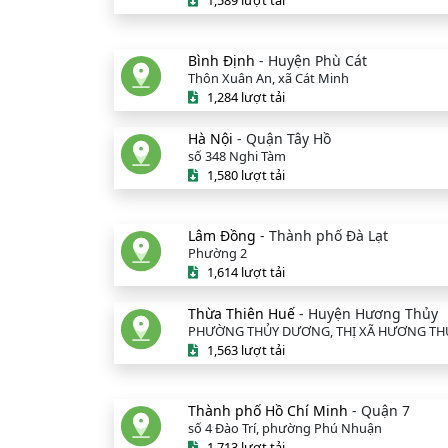
1,589 lượt tải
Bình Định
- Huyện Phù Cát
Thôn Xuân An, xã Cát Minh
1,284 lượt tải
Hà Nội
- Quận Tây Hồ
số 348 Nghi Tàm
1,580 lượt tải
Lâm Đồng
- Thành phố Đà Lạt
Phường 2
1,614 lượt tải
Thừa Thiên Huế
- Huyện Hương Thủy
PHƯỜNG THỦY DƯƠNG, THỊ XÃ HƯƠNG TH
1,563 lượt tải
Thành phố Hồ Chí Minh
- Quận 7
số 4 Đào Trí, phường Phú Nhuận
1,713 lượt tải