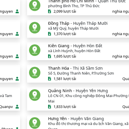
Thành phố Hồ Chí Minh
- Quận Thủ Đức
phường Bình Thọ, TP Thủ Đức
 nguyen
2,099 lượt tải
nghia ng
Đồng Tháp
- Huyện Tháp Mười
xã Mỹ Quý, huyện Tháp Mười
 nguyen
1,370 lượt tải
nghia ng
Kiên Giang
- Huyện Hòn Đất
xà Lình Huỳnh, huyện Hòn Đất
 nguyen
1,695 lượt tải
nghia ng
Thanh Hóa
- Thị Xã Sầm Sơn
Số 5, Đường Thanh Niên, P.Trường Sơn
 nguyen
1,581 lượt tải
Qu
Quảng Ninh
- Huyện Yên Hưng
 và Tam
Lô CN-01, Khu công nghiệp Đông Mai-Phường
Mai
Quanpv
1,833 lượt tải
Qu
Hưng Yên
- Huyện Văn Giang
Khu đô thị thương mại và du lịch Văn Giang, x