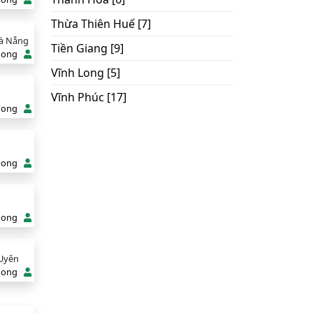
Thừa Thiên Huế [7]
Đà Nẵng
Tiền Giang [9]
hong
Vĩnh Long [5]
Vĩnh Phúc [17]
hong
hong
hong
 Uyên
hong