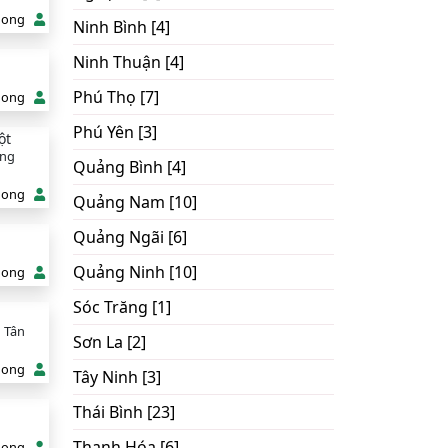
hong
Ninh Bình [4]
Ninh Thuận [4]
Phú Thọ [7]
hong
Phú Yên [3]
ột
ơng
Quảng Bình [4]
hong
Quảng Nam [10]
Quảng Ngãi [6]
Quảng Ninh [10]
hong
Sóc Trăng [1]
 Tân
Sơn La [2]
hong
Tây Ninh [3]
Thái Bình [23]
Thanh Hóa [6]
hong