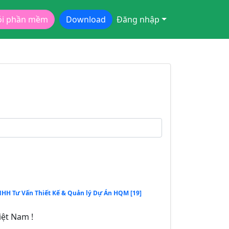
ói phần mềm
Download
Đăng nhập
NHH Tư Vấn Thiết Kế & Quản lý Dự Án HQM [19]
iệt Nam !