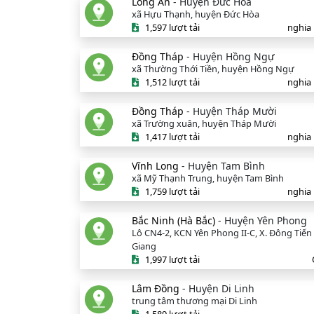
Long An
- Huyện Đức Hòa
xã Hựu Thạnh, huyện Đức Hòa
1,597 lượt tải
nghia
Đồng Tháp
- Huyện Hồng Ngự
xã Thường Thới Tiền, huyện Hồng Ngự
1,512 lượt tải
nghia
Đồng Tháp
- Huyện Tháp Mười
xã Trường xuân, huyện Tháp Mười
1,417 lượt tải
nghia
Vĩnh Long
- Huyện Tam Bình
xã Mỹ Thạnh Trung, huyện Tam Bình
1,759 lượt tải
nghia
Bắc Ninh (Hà Bắc)
- Huyện Yên Phong
Lô CN4-2, KCN Yên Phong II-C, X. Đông Tiến
Giang
1,997 lượt tải
Lâm Đồng
- Huyện Di Linh
trung tâm thương mại Di Linh