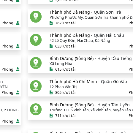
Thành phố Đà Nẵng
- Quận Sơn Trà
Phường Phước Mỹ, Quận Sơn Trà, thành phố 
Phong
762 lượt tải
P
Thành phố Đà Nẵng
- Quận Hải Châu
42 Lê Quý Đôn, Hải Châu, Đà Nẵng
Phong
633 lượt tải
P
Bình Dương (Sông Bé)
- Huyện Dầu Tiếng
Xã Long Hòa
Phong
615 lượt tải
P
ên
Thành phố Hồ Chí Minh
- Quận Gò Vấp
UYÊN
12 Phan Văn Trị
Phong
805 lượt tải
P
Bình Dương (Sông Bé)
- Huyện Tân Uyên
, P. ĐÔNG
Trường THCS Vĩnh Tân, xã Vĩnh Tân, huyện Tân
711 lượt tải
P
Phong