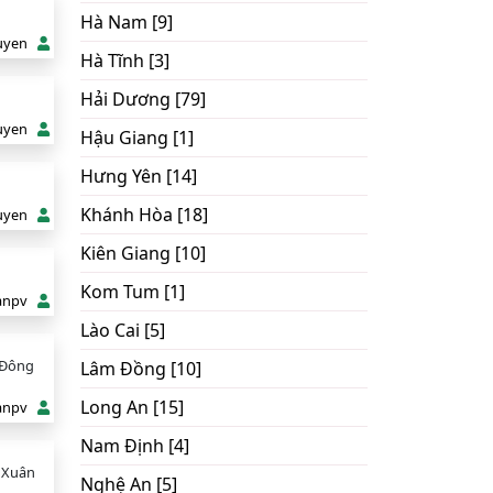
Hà Nam [9]
uyen
Hà Tĩnh [3]
Hải Dương [79]
uyen
Hậu Giang [1]
Hưng Yên [14]
Khánh Hòa [18]
uyen
Kiên Giang [10]
Kom Tum [1]
anpv
Lào Cai [5]
 Đông
Lâm Đồng [10]
Long An [15]
anpv
Nam Định [4]
ã Xuân
Nghệ An [5]