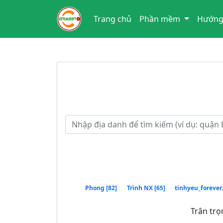
Trang chủ
Phần mềm
Hướng
Phong [82]
Trình NX [65]
tinhyeu_forever
Trân trọ