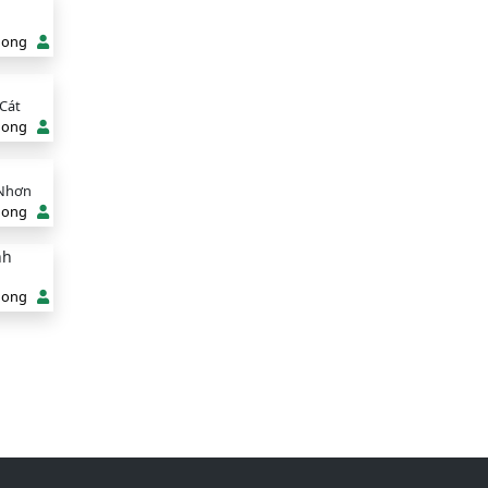
hong
 Cát
hong
n Nhơn
hong
nh
hong