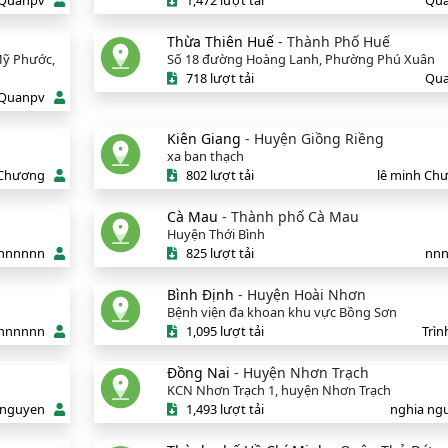
Quanpv
1,472 lượt tải
Qu
Thừa Thiên Huế
- Thành Phố Huế
 Mỹ Phước,
Số 18 đường Hoàng Lanh, Phường Phú Xuân
718 lượt tải
Qu
Quanpv
Kiên Giang
- Huyện Giồng Riềng
xa ban thạch
 Chương
802 lượt tải
lê minh Ch
Cà Mau
- Thành phố Cà Mau
Huyện Thới Bình
nnnnnn
825 lượt tải
nn
Bình Định
- Huyện Hoài Nhơn
Bệnh viện đa khoan khu vực Bồng Sơn
nnnnnn
1,095 lượt tải
Trìn
Đồng Nai
- Huyện Nhơn Trạch
KCN Nhơn Trạch 1, huyện Nhơn Trạch
 nguyen
1,493 lượt tải
nghia ng