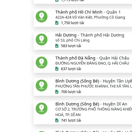
Thành phố Hồ Chí Minh
- Quận 1
422A-424 Võ Văn Kiệt, Phường Cô Giang
1,750 lượt tải
Hải Dương
- Thành phố Hải Dương
số 53, phố Chi Lăng
583 lượt tải
Thành phố Đà Nẵng
- Quận Hải Châu
ĐƯỜNG NGUYỄN ĐĂNG ĐẠO, Q. HẢI CHÂU
637 lượt tải
Bình Dương (Sông Bé)
- Huyện Tân Uy
PHƯỜNG TÂN PHƯỚC KHÁNH, THỊ XÃ TÂN 
700 lượt tải
Bình Dương (Sông Bé)
- Huyện Dĩ An
CƠ SỞ 2, TRƯỜNG PHỔ THÔNG NĂNG KHIẾU
HOÀ, TP. DĨ AN
741 lượt tải