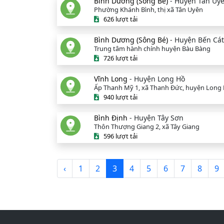
Bình Dương (Sông Bé)
- Huyện Tân Uy
Phường Khánh Bình, thị xã Tân Uyên
626 lượt tải
Bình Dương (Sông Bé)
- Huyện Bến Cát
Trung tâm hành chính huyện Bàu Bàng
726 lượt tải
Vĩnh Long
- Huyện Long Hồ
Ấp Thanh Mỹ 1, xã Thanh Đức, huyện Long
940 lượt tải
Bình Định
- Huyện Tây Sơn
Thôn Thượng Giang 2, xã Tây Giang
596 lượt tải
‹
1
2
3
4
5
6
7
8
9