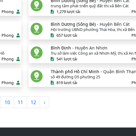
ên
Bình Dương (Sông Bé)
- Huyện Bến Cát
trung tâm phát triển quỹ đất thị xã Bến Cát
Phong
1,279 lượt tải
P
Bình Dương (Sông Bé)
- Huyện Bến Cát
Hội trường UBND phường Thái Hòa, thị xã Bến
Phong
657 lượt tải
P
Bình Định
- Huyện An Nhơn
 Hồ
Trụ sở làm việc Công an xã Nhơn Mỹ, thị xã A
Phong
541 lượt tải
P
Thành phố Hồ Chí Minh
- Quận Bình Thạ
số 49 đường D5 phường 25
Phong
819 lượt tải
P
10
11
12
›