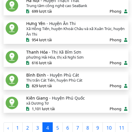
Hà Nội
- Huyện Thạch Thất
Trung tâm công nghệ cao SeaBank
699 lượt tải
Phong
Hưng Yên
- Huyện Ân Thi
Xã Hồng Tiến, huyện Khoái Châu và xã Xuân Trúc, huyện
Ân Thi
954 lượt tải
Phong
Thanh Hóa
- Thị Xã Bỉm Sơn
phường Hải Hòa, thị xã Nghi Sơn
616 lượt tải
Phong
Bình Định
- Huyện Phù Cát
Thị trấn Cát Tiến, huyện Phù Cát
829 lượt tải
Phong
Kiên Giang
- Huyện Phú Quốc
xã Dương Tơ
1,101 lượt tải
Phong
‹
1
2
3
4
5
6
7
8
9
10
11