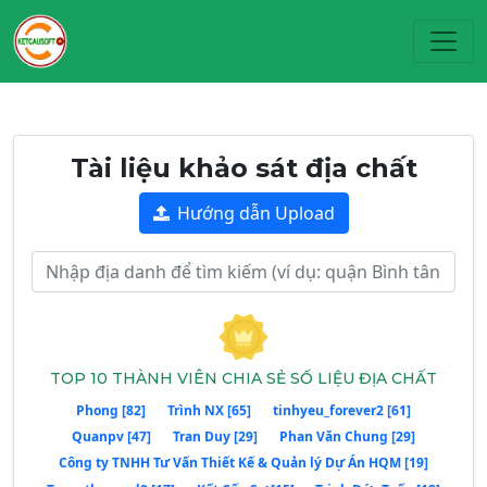
Toggl
Tài liệu khảo sát địa chất
Hướng dẫn Upload
TOP 10 THÀNH VIÊN CHIA SẺ SỐ LIỆU ĐỊA CHẤT
Phong [82]
Trình NX [65]
tinhyeu_forever2 [61]
Quanpv [47]
Tran Duy [29]
Phan Văn Chung [29]
Công ty TNHH Tư Vấn Thiết Kế & Quản lý Dự Án HQM [19]