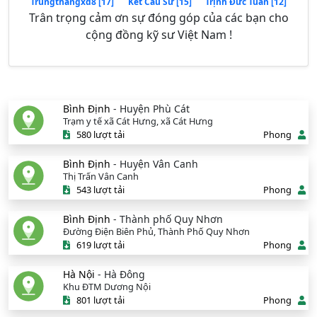
Trungthangxd8 [17]
Kết Cấu Sư [15]
Trịnh Đức Tuấn [12]
Trân trọng cảm ơn sự đóng góp của các bạn cho
cộng đồng kỹ sư Việt Nam !
Bình Định
- Huyện Phù Cát
Trạm y tế xã Cát Hưng, xã Cát Hưng
580 lượt tải
Phong
Bình Định
- Huyện Vân Canh
Thị Trấn Vân Canh
543 lượt tải
Phong
Bình Định
- Thành phố Quy Nhơn
Đường Điện Biên Phủ, Thành Phố Quy Nhơn
619 lượt tải
Phong
Hà Nội
- Hà Đông
Khu ĐTM Dương Nội
801 lượt tải
Phong