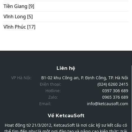
Tiền Giang [9]
Vĩnh Long [5]
Vĩnh Phúc [17]
Liên hệ
VP Hà Nội:
B1-02 khu Công an, P. Định Công, TP. Hà Nội
Điện thoại:
(024) 6260 2415
Hotline:
0397 306 689
Zalo:
0965 376 689
Email:
info@ketcausoft.com
Về KetcauSoft
Hoạt động từ 21/3/2012, KetcauSoft là nơi các kỹ sư kết cấu có
thể tìm đến như là một nơi đào tạo và nâng cao kiến thức; trải