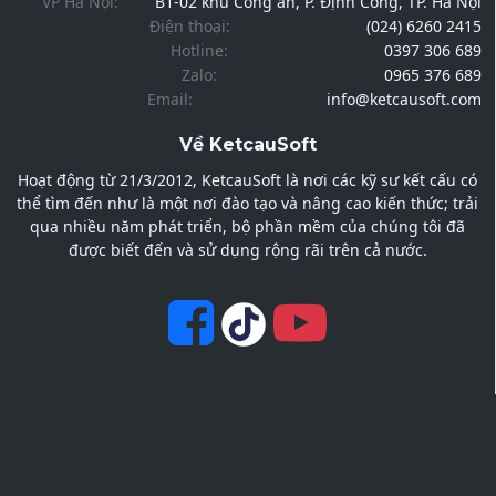
VP Hà Nội:
B1-02 khu Công an, P. Định Công, TP. Hà Nội
Điện thoại:
(024) 6260 2415
Hotline:
0397 306 689
Zalo:
0965 376 689
Email:
info@ketcausoft.com
Về KetcauSoft
Hoạt động từ 21/3/2012, KetcauSoft là nơi các kỹ sư kết cấu có
thể tìm đến như là một nơi đào tạo và nâng cao kiến thức; trải
qua nhiều năm phát triển, bộ phần mềm của chúng tôi đã
được biết đến và sử dụng rộng rãi trên cả nước.