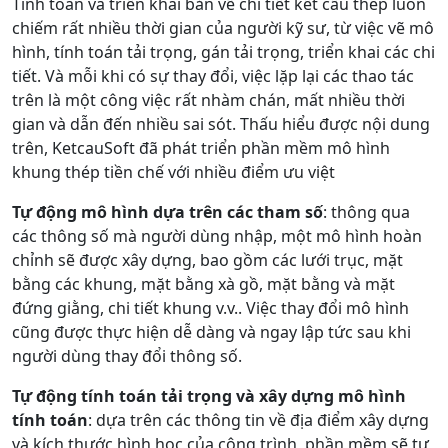
Tính toán và triển khai bản vẽ chi tiết kết cấu thép luôn
chiếm rất nhiều thời gian của người kỹ sư, từ việc vẽ mô
hình, tính toán tải trọng, gán tải trọng, triển khai các chi
tiết. Và mỗi khi có sự thay đổi, việc lặp lại các thao tác
trên là một công việc rất nhàm chán, mất nhiều thời
gian và dẫn đến nhiều sai sót. Thấu hiểu được nội dung
trên, KetcauSoft đã phát triển phần mềm mô hình
khung thép tiền chế với nhiều điểm ưu việt
Tự động mô hình dựa trên các tham số
: thông qua
các thông số mà người dùng nhập, một mô hình hoàn
chỉnh sẽ được xây dựng, bao gồm các lưới trục, mặt
bằng các khung, mặt bằng xà gồ, mặt bằng và mặt
đứng giằng, chi tiết khung v.v.. Việc thay đổi mô hình
cũng được thực hiện dễ dàng và ngay lập tức sau khi
người dùng thay đổi thông số.
Tự động tính toán tải trọng và xây dựng mô hình
tính toán
: dựa trên các thông tin về địa điểm xây dựng
và kích thước hình học của công trình, phần mềm sẽ tự