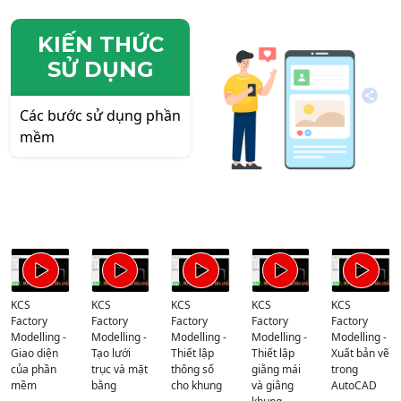
KIẾN THỨC
SỬ DỤNG
Các bước sử dụng phần
mềm
KCS
KCS
KCS
KCS
KCS
Factory
Factory
Factory
Factory
Factory
Modelling -
Modelling -
Modelling -
Modelling -
Modelling -
Giao diện
Tạo lưới
Thiết lập
Thiết lập
Xuất bản vẽ
của phần
trục và mặt
thông số
giằng mái
trong
mềm
bằng
cho khung
và giằng
AutoCAD