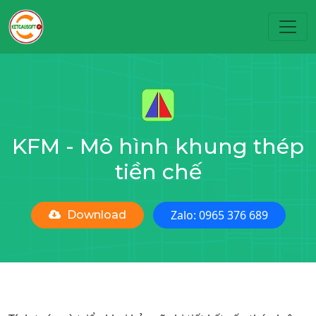
Toggl
KFM - Mô hình khung thép
tiền chế
Zalo: 0965 376 689
Download