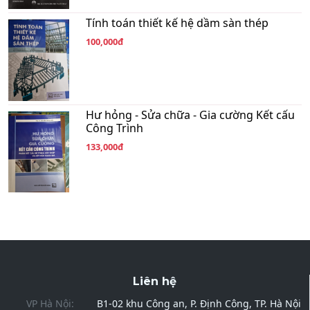
Tính toán thiết kế hệ dầm sàn thép
100,000đ
Hư hỏng - Sửa chữa - Gia cường Kết cấu
Công Trình
133,000đ
Liên hệ
VP Hà Nội:
B1-02 khu Công an, P. Định Công, TP. Hà Nội