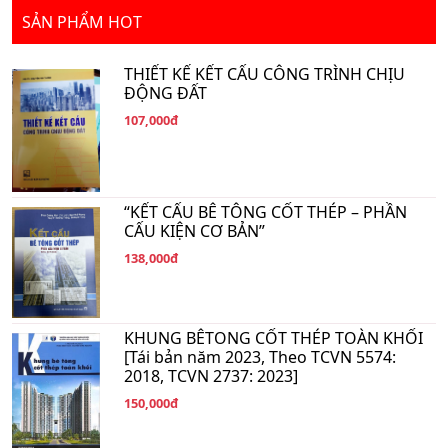
SẢN PHẨM HOT
THIẾT KẾ KẾT CẤU CÔNG TRÌNH CHỊU
ĐỘNG ĐẤT
107,000đ
“KẾT CẤU BÊ TÔNG CỐT THÉP – PHẦN
CẤU KIỆN CƠ BẢN”
138,000đ
KHUNG BÊTONG CỐT THÉP TOÀN KHỐI
[Tái bản năm 2023, Theo TCVN 5574:
2018, TCVN 2737: 2023]
150,000đ