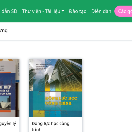
 dẫn SD
Thư viện - Tài liệu
Đào tạo
Diễn đàn
Các g
dựng
guyên lý
Động lực học công
trình