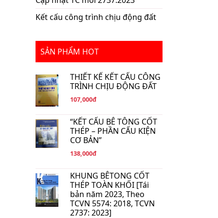
Cập nhật TC mới 2737:2023
Kết cấu công trình chịu động đất
SẢN PHẨM HOT
THIẾT KẾ KẾT CẤU CÔNG
TRÌNH CHỊU ĐỘNG ĐẤT
107,000đ
“KẾT CẤU BÊ TÔNG CỐT
THÉP – PHẦN CẤU KIỆN
CƠ BẢN”
138,000đ
KHUNG BÊTONG CỐT
THÉP TOÀN KHỐI [Tái
bản năm 2023, Theo
TCVN 5574: 2018, TCVN
2737: 2023]