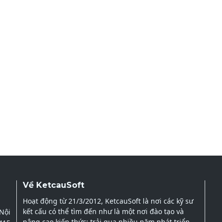
Về KetcauSoft
Hoạt động từ 21/3/2012, KetcauSoft là nơi các kỹ sư
kết cấu có thể tìm đến như là một nơi đào tạo và
 Nội
nâng cao kiến thức; trải qua nhiều năm phát triển,