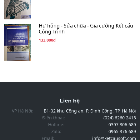
Hư hỏng - Sửa chữa - Gia cường Kết cấu
Công Trình
133,000đ
Liên hệ
VP Hà Nội:
B1-02 khu Công an, P. Định Công, TP. Hà Nội
Điện thoại:
(024) 6260 2415
Hotline:
0397 306 689
Zalo:
0965 376 689
Email:
info@ketcausoft.com