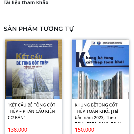
Tài liệu tham khảo
SẢN PHẨM TƯƠNG TỰ
“KẾT CẤU BÊ TÔNG CỐT
KHUNG BÊTONG CỐT
THÉP – PHẦN CẤU KIỆN
THÉP TOÀN KHỐI [Tái
CƠ BẢN”
bản năm 2023, Theo
TCVN 5574: 2018, TCVN
138,000
150,000
2737: 2023]