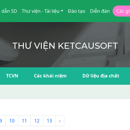
 dẫn SD
Thư viện - Tài liệu
Đào tạo
Diễn đàn
Các g
THƯ VIỆN KETCAUSOFT
TCVN
Các khái niệm
Dữ liệu địa chất
9
10
11
12
13
›