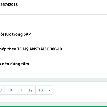
 55742018
ội lực trong SAP
hép theo TC Mỹ ANSI/AISC 360-10
éo nén đúng tâm
9
10
11
12
13
›