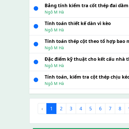
Bảng tính kiểm tra cốt thép đai dầm
Ngô M Hà
Tính toán thiết kế dàn vì kèo
Ngô M Hà
Tính toán thép cột theo tổ hợp bao n
Ngô M Hà
Đặc điểm kỹ thuật cho kết cấu nhà t
Ngô M Hà
Tính toán, kiểm tra cột thép chịu k
Ngô M Hà
‹
1
2
3
4
5
6
7
8