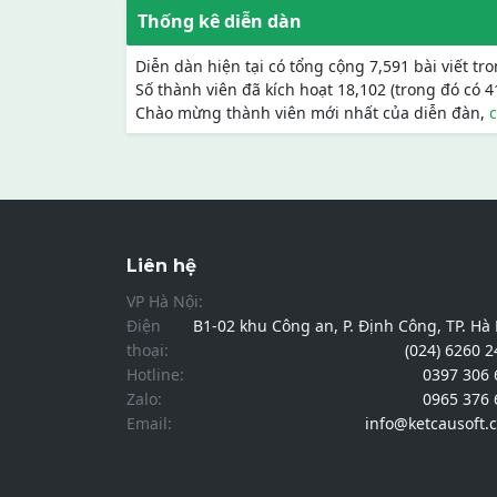
Thống kê diễn dàn
Diễn dàn hiện tại có tổng cộng 7,591 bài viết tr
Số thành viên đã kích hoạt 18,102 (trong đó có 
Chào mừng thành viên mới nhất của diễn đàn,
Liên hệ
VP Hà Nội:
Điện
B1-02 khu Công an, P. Định Công, TP. Hà
thoại:
(024) 6260 
Hotline:
0397 306 
Zalo:
0965 376 
Email:
info@ketcausoft.