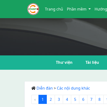
Trang chủ
Phần mềm
Hướng
Thư viện
Tài liệu
Diễn đàn
>
Các nội dung khác
‹
1
2
3
4
5
6
7
8