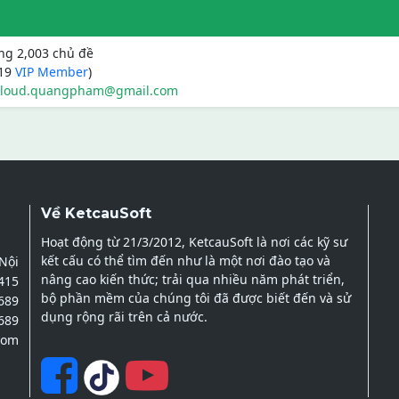
ong 2,003 chủ đề
419
VIP Member
)
cloud.quangpham@gmail.com
Về KetcauSoft
Hoạt động từ 21/3/2012, KetcauSoft là nơi các kỹ sư
kết cấu có thể tìm đến như là một nơi đào tạo và
 Nội
nâng cao kiến thức; trải qua nhiều năm phát triển,
2415
bộ phần mềm của chúng tôi đã được biết đến và sử
689
dụng rộng rãi trên cả nước.
689
com