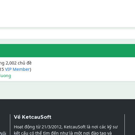
ong 2,002 chủ đề
415
VIP Member
)
duong
Về KetcauSoft
Hoạt động từ 21/3/2012, KetcauSoft là nơi các kỹ sư
kết cấu có thể tìm đến như là một nơi đào tạo và
 Nội