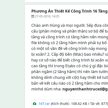
Phương Án Thiết Kế Công Trình 16 Tần
27-05-2016, 14:25
Chào anh Hùng và mọi người. Sếp đưa côn
cấu (phần móng và phần thân) sơ bộ để bá
tầng và công trình có tầng hầm nên mong 
file không có 2 tầng hầm mình phải tự bố t
có một số vần đề về công trình này mong m
bị xoắn? 2. Cấp độ bền (Mác) bao nhiêu? v
hay cơ sở nào để biết công trình bị xoắn v
cao tầng thì trong Etabs có chú ý gì đặc b
phần ngầm (2 tầng hầm) thì nên làm tường
không dính chung với cột) hay thiết kế t
bản vẽ kết cấu nào có 2 tầng hầm cho mình
minhd dùm nha:
nguyenthanhtrucxd@g
16T.rar
(Kích thước: 108.62 KB / Tải về: 877)