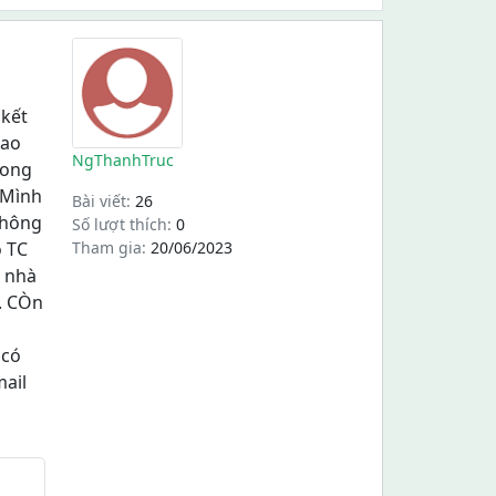
 kết
cao
NgThanhTruc
rong
? Mình
Bài viết:
26
không
Số lượt thích:
0
o TC
Tham gia:
20/06/2023
ế nhà
5. CÒn
 có
mail