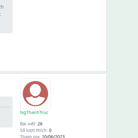
ch
c
NgThanhTruc
Bài viết:
26
Số lượt thích:
0
Tham gia:
20/06/2023