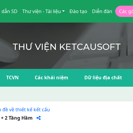
 dẫn SD
Thư viện - Tài liệu
Đào tạo
Diễn đàn
Các g
THƯ VIỆN KETCAUSOFT
TCVN
Các khái niệm
Dữ liệu địa chất
 đề về thiết kế kết cấu
g + 2 Tầng Hầm