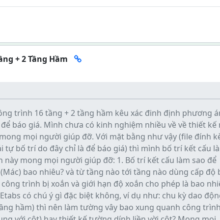
Tầng + 2 Tầng Hầm
ng trình 16 tầng + 2 tầng hầm kêu xác đinh định phương á
để báo giá. Mình chưa có kinh nghiệm nhiều về về thiết kế
mong mọi người giúp đỡ. Với mặt bằng như vậy (file đính k
tự bố trí do đây chỉ là để báo giá) thì mình bố trí kết cấu l
h này mong mọi người giúp đỡ: 1. Bố trí kết cấu làm sao để
 (Mác) bao nhiêu? và từ tầng nào tới tầng nào dùng cấp độ
 công trình bị xoắn và giới hạn độ xoắn cho phép là bao nh
g Etabs có chú ý gì đặc biệt không, ví dụ như: chu kỳ dao độn
tầng hầm) thì nên làm tường vây bao xung quanh công trìn
ung với cột) hay thiết kế tường dính liền vời cột? Mong mọi