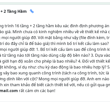
g + 2 Tầng Hầm
g trình 16 tầng + 2 tầng hầm kêu xác đinh định phương án
o giá. Mình chưa có kinh nghiệm nhiều về về thiết kế nhà 
mọi người giúp đỡ. Với mặt bằng như vậy (file đính kèm, t
rí do đây chỉ là để báo giá) thì mình bố trí kết cấu làm sao
ọi người giúp đỡ: 1. Bố trí kết cấu làm sao để công trình 
à từ tầng nào tới tầng nào dùng cấp độ bền nào? 3. Dựa và
à giới hạn độ xoắn cho phép là bao nhiêu? 4. Đối với thiết k
iệt không, ví dụ như: chu kỳ dao động là bao nhiêu hợp lý? 
 vây bao xung quanh công trình (tách ra công trình, tức là
ường dính liền vời cột? Mong mọi người giúp đỡ. Anh em nào
 xin tham khảo để biết cách thiết kế với, nếu có gửi qua g
mail.com
rất cám ơn các bạn!