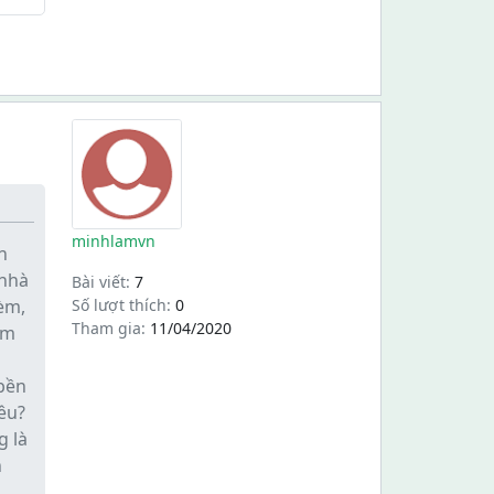
minhlamvn
n
 nhà
Bài viết:
7
èm,
Số lượt thích:
0
Tham gia:
11/04/2020
àm
 bền
iêu?
g là
h